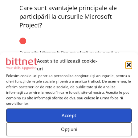
Care sunt avantajele principale ale
participării la cursurile Microsoft
Project?
Cursurile Microsoft Project oferă participanților
cunoștințe solide despre utilizarea eficientă a
Acest site utilizează cookie-
acestui software, îmbunătățind planificarea și
uri
gestionarea proiectelor.
Folosim cookie-uri pentru a personaliza conținutul și anunțurile, pentru a
oferi funcții de rețele sociale și pentru a analiza traficul. De asemenea, le
oferim partenerilor de rețele sociale, de publicitate și de analize
Ce nivel de cunoștințe și experiență
informații cu privire la modul în care folosiți site-ul nostru. Aceștia le pot
combina cu alte informații oferite de dvs. sau culese în urma folosirii
este necesar pentru a urma cursurile
serviciilor lor.
Microsoft Project?
Accept
Opțiuni
Care este structura și durata tipică a