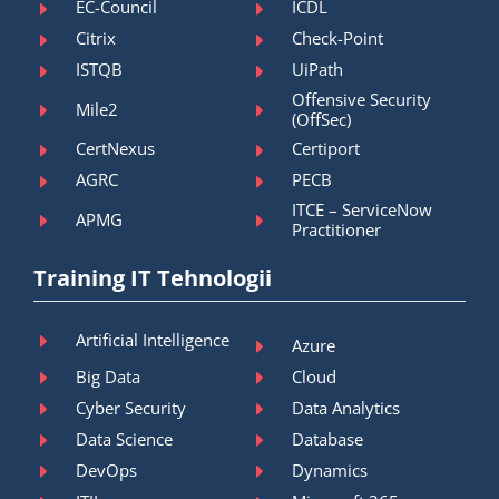
EC-Council
ICDL
Citrix
Check-Point
ISTQB
UiPath
Offensive Security
Mile2
(OffSec)
CertNexus
Certiport
AGRC
PECB
ITCE – ServiceNow
APMG
Practitioner
Training IT Tehnologii
Artificial Intelligence
Azure
Big Data
Cloud
Cyber Security
Data Analytics
Data Science
Database
DevOps
Dynamics