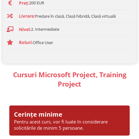
Preț:
200 EUR
Livrare:
Predare în clasă, Clasă hibridă, Clasă virtuală
Nivel:
2. Intermediate
Roluri:
Office User
Cursuri Microsoft Project, Training
Project
Cerințe minime
Pentru acest curs, vor fi luate în considerare
solicitările de minim 5 persoane.