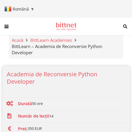
Română
▼
When autocomplete results are a
Acasă
BittLearn Academies
BittLearn – Academia de Reconversie Python
Developer
Academia de Reconversie
Python
Developer
Durată
56
ore
Număr de lecții
14
Preț:
350 EUR