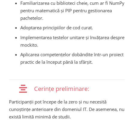
Familiarizarea cu biblioteci cheie, cum ar fi NumPy
pentru matematică și PIP pentru gestionarea
pachetelor.
Adoptarea principiilor de cod curat.
Implementarea testelor unitare și învățarea despre
mockito.
Aplicarea competențelor dobândite într-un proiect
practic de la început până la sfârșit.
Cerințe preliminare:
Participanții
pot
începe
de la zero
și
nu
necesită
cunoștințe
anterioare
din
domeniul
IT. De
asemenea
, nu
există
limită
minimă
de
studii
.