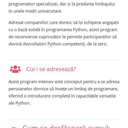
programatori specializați, dar și la predarea limbajului
în unele medii universitare.
Adresat companiilor care doresc să își echipeze angajații
cu o bază solidă în programarea Python, acest program
de reconversie cuprinzător le permite participanților să
devină dezvoltatori Python competenți, de la zero.
Cui i se adresează?
Acest
program
intensiv
este
conceput
pentru
a se
adresa
persoanelor
dornice
să
învețe
un
limbaj
de
programare
,
oferind
o
introducere
completă
în
capacitățile
versatile
ale Python.
Cum se desfășoară cursul: