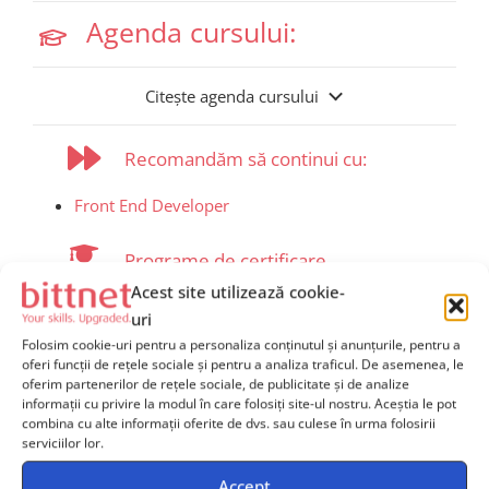
Agenda cursului:
Citește agenda cursului
Recomandăm să continui cu:
Front End Developer
Programe de certificare
Acest site utilizează cookie-
Participanții vor primi diplomă de absolvire după
uri
completarea cursului și susținerea examenului de
Folosim cookie-uri pentru a personaliza conținutul și anunțurile, pentru a
evaluare .
oferi funcții de rețele sociale și pentru a analiza traficul. De asemenea, le
oferim partenerilor de rețele sociale, de publicitate și de analize
informații cu privire la modul în care folosiți site-ul nostru. Aceștia le pot
combina cu alte informații oferite de dvs. sau culese în urma folosirii
serviciilor lor.
Accept