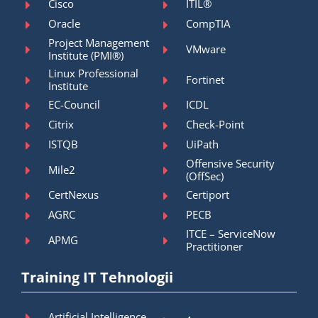
Cisco
ITIL®
Oracle
CompTIA
Project Management
VMware
Institute (PMI®)
Linux Professional
Fortinet
Institute
EC-Council
ICDL
Citrix
Check-Point
ISTQB
UiPath
Offensive Security
Mile2
(OffSec)
CertNexus
Certiport
AGRC
PECB
ITCE – ServiceNow
APMG
Practitioner
Training IT Tehnologii
Artificial Intelligence