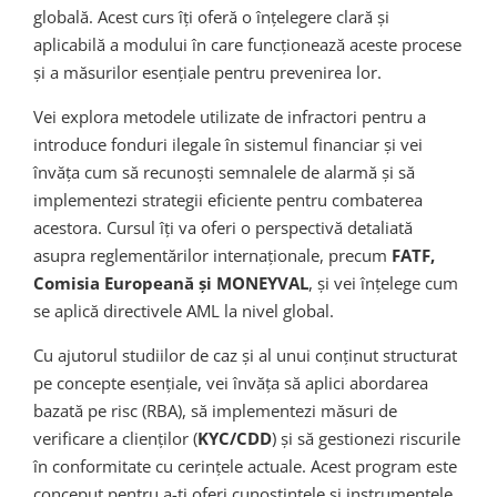
globală. Acest curs îți oferă o înțelegere clară și
aplicabilă a modului în care funcționează aceste procese
și a măsurilor esențiale pentru prevenirea lor.
Vei explora metodele utilizate de infractori pentru a
introduce fonduri ilegale în sistemul financiar și vei
învăța cum să recunoști semnalele de alarmă și să
implementezi strategii eficiente pentru combaterea
acestora. Cursul îți va oferi o perspectivă detaliată
asupra reglementărilor internaționale, precum
FATF,
Comisia Europeană și MONEYVAL
, și vei înțelege cum
se aplică directivele AML la nivel global.
Cu ajutorul studiilor de caz și al unui conținut structurat
pe concepte esențiale, vei învăța să aplici abordarea
bazată pe risc (RBA), să implementezi măsuri de
verificare a clienților (
KYC/CDD
) și să gestionezi riscurile
în conformitate cu cerințele actuale. Acest program este
conceput pentru a-ți oferi cunoștințele și instrumentele