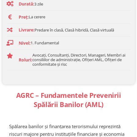
Durată:
3
zile
Preț:
La cerere
Livrare:
Predare în clasă, Clasă hibridă, Clasă virtuală
Nivel:
1. Fundamental
Avocați, Consultanți, Directori, Manageri, Membri ai
Roluri:
consiliilor de administrație, Ofițeri AML, Ofițeri de
conformitate și risc
AGRC – Fundamentele Prevenirii
Spălării Banilor (AML)
Spălarea banilor și finanțarea terorismului reprezintă
riscuri majore pentru instituțiile financiare și economia