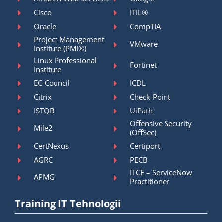
Cisco
ITIL®
Oracle
CompTIA
Project Management
VMware
Institute (PMI®)
Linux Professional
Fortinet
Institute
EC-Council
ICDL
Citrix
Check-Point
ISTQB
UiPath
Offensive Security
Mile2
(OffSec)
CertNexus
Certiport
AGRC
PECB
ITCE – ServiceNow
APMG
Practitioner
Training IT Tehnologii