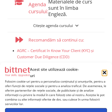
Materialele de curs
Agenda
sunt în limba
cursului:
Engleză.
Citește agenda cursului
Recomandăm să continui cu:
AGRC – Certificat în Know Your Client (KYC) și
Customer Due Diligence (CDD)
AGRC – Certificat în Guvernanță Corporativă
Acest site utilizează cookie-
uri
Programe de certificare
Folosim cookie-uri pentru a personaliza conținutul și anunțurile, pentru a
oferi funcții de rețele sociale și pentru a analiza traficul. De asemenea, le
Finalizarea cursului oferă certificarea
AGRC Certificate
oferim partenerilor de rețele sociale, de publicitate și de analize
in Anti-Money Laundering (AML)
și dreptul de
informații cu privire la modul în care folosiți site-ul nostru. Aceștia le pot
combina cu alte informații oferite de dvs. sau culese în urma folosirii
utilizare a titlului
PAGRC
.
serviciilor lor.