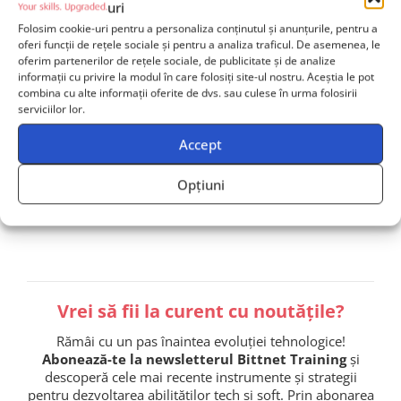
potrivite echipei tale?
uri
Folosim cookie-uri pentru a personaliza conținutul și anunțurile, pentru a
Contactează-ne
și solicită mai multe informații, iar unul
oferi funcții de rețele sociale și pentru a analiza traficul. De asemenea, le
dintre consultanții noștri va reveni către tine în cel mai
oferim partenerilor de rețele sociale, de publicitate și de analize
informații cu privire la modul în care folosiți site-ul nostru. Aceștia le pot
scurt timp posibil și îți va oferi
suport dedicat
.
combina cu alte informații oferite de dvs. sau culese în urma folosirii
serviciilor lor.
Accept
Contactează-ne
Opțiuni
Echipă de 2+ persoane? Primești ofertă dedicată!
Vrei să fii la curent cu noutățile?
Rămâi cu un pas înaintea evoluției tehnologice!
Abonează-te la newsletterul Bittnet Training
și
descoperă cele mai recente instrumente și strategii
pentru dezvoltarea abilităților tech și soft. Prin abonarea