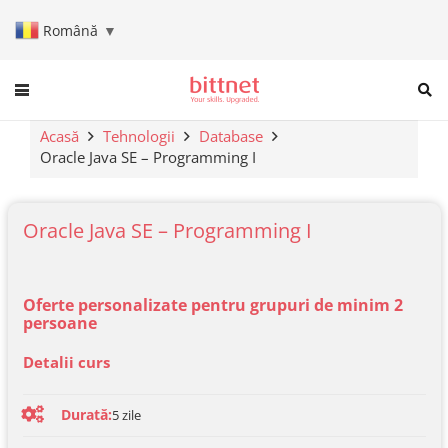
Română
▼
When autocomplete results are a
Acasă
Tehnologii
Database
Oracle Java SE – Programming I
Oracle Java SE – Programming I
Oferte personalizate pentru grupuri de minim 2
persoane
Detalii curs
Durată:
5
zile