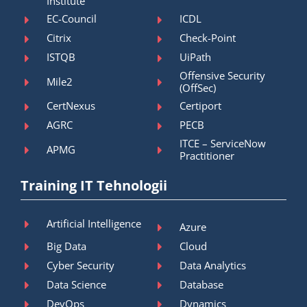
Institute
EC-Council
ICDL
Citrix
Check-Point
ISTQB
UiPath
Offensive Security
Mile2
(OffSec)
CertNexus
Certiport
AGRC
PECB
ITCE – ServiceNow
APMG
Practitioner
Training IT Tehnologii
Artificial Intelligence
Azure
Big Data
Cloud
Cyber Security
Data Analytics
Data Science
Database
DevOps
Dynamics