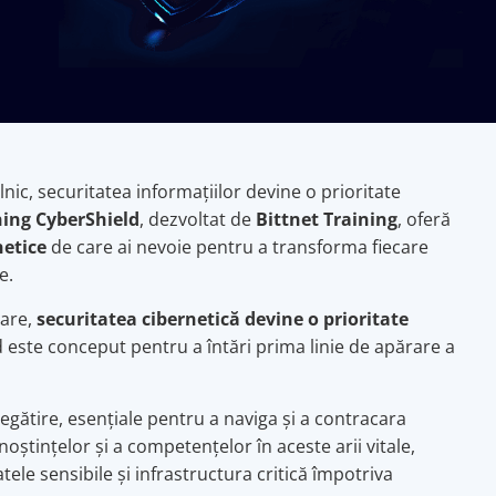
nic, securitatea informațiilor devine o prioritate
ning CyberShield
, dezvoltat de
Bittnet Training
, oferă
netice
de care ai nevoie pentru a transforma fiecare
e.
bare,
securitatea cibernetică devine o prioritate
d este conceput pentru a întări prima linie de apărare a
gătire, esențiale pentru a naviga și a contracara
ștințelor și a competențelor în aceste arii vitale,
tele sensibile și infrastructura critică împotriva