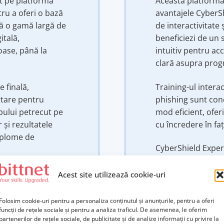
it pe platforma
Această platformă
ru a oferi o bază
avantajele CyberS
ră o gamă largă de
de interactivitate
itală,
beneficiezi de un 
oase, până la
intuitiv pentru acc
clară asupra progr
 finală,
Training-ul interac
rtare pentru
phishing sunt conc
pului petrecut pe
mod eficient, ofe
 și rezultatele
cu încredere în fa
diplome de
CyberShield Exper
personalizabilă, nu
platformei poate fi
Acest site utilizează cookie-uri
logo și domeniu pâ
finalizare. Compan
Folosim cookie-uri pentru a personaliza conținutul și anunțurile, pentru a oferi
reflecta cerințele
funcții de rețele sociale și pentru a analiza traficul. De asemenea, le oferim
partenerilor de rețele sociale, de publicitate și de analize informații cu privire la
de învățare relevan