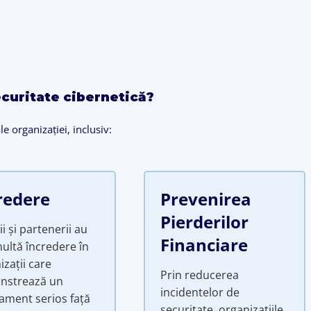
securitate cibernetică?
e organizației, inclusiv:
redere
Prevenirea
Pierderilor
ii și partenerii au
Financiare
ultă încredere în
izații care
Prin reducerea
nstrează un
incidentelor de
ament serios față
securitate, organizațiile