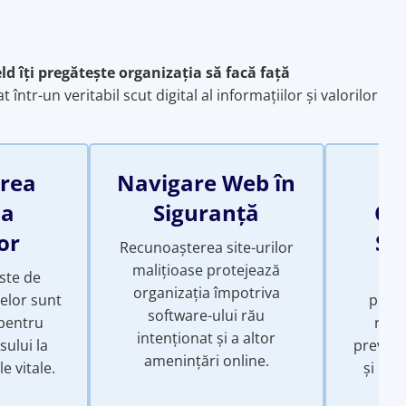
ld îți pregătește organizația să facă față
într-un veritabil scut digital al informațiilor și valorilor
area
Navigare Web în
U
 a
Siguranță
Co
or
So
Recunoașterea site-urilor
malițioase protejează
uste de
Con
organizația împotriva
lelor sunt
prude
software-ului rău
pentru
rețe
intenționat și a altor
sului la
preveni
amenințări online.
e vitale.
și pot