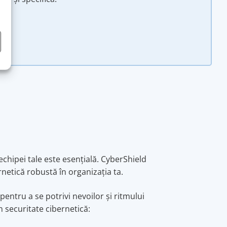
chipei tale este esențială. CyberShield
rnetică robustă în organizația ta.
 pentru a se potrivi nevoilor și ritmului
n securitate cibernetică: