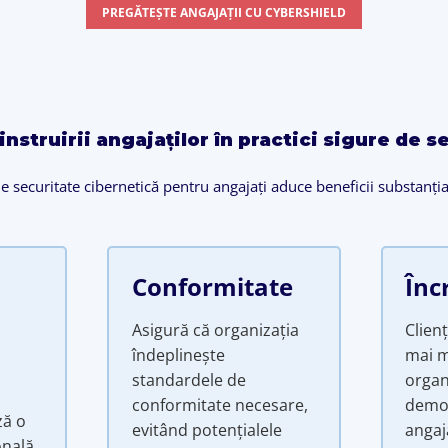
PREGĂTEȘTE ANGAJAȚII CU CYBERSHIELD
instruirii angajaților în practici sigure de 
 de securitate cibernetică pentru angajați aduce beneficii substanțial
Conformitate
Înc
Asigură că organizația
Clienț
îndeplinește
mai m
standardele de
organ
conformitate necesare,
demo
ză o
evitând potențialele
angaj
onală