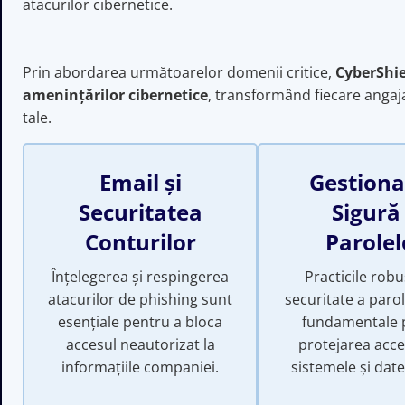
atacurilor cibernetice.
Prin abordarea următoarelor domenii critice,
CyberShie
amenințărilor cibernetice
, transformând fiecare angajat 
tale.
Email și
Gestion
Securitatea
Sigură
Conturilor
Parolel
Înțelegerea și respingerea
Practicile rob
atacurilor de phishing sunt
securitate a paro
esențiale pentru a bloca
fundamentale 
accesul neautorizat la
protejarea acce
informațiile companiei.
sistemele și datel