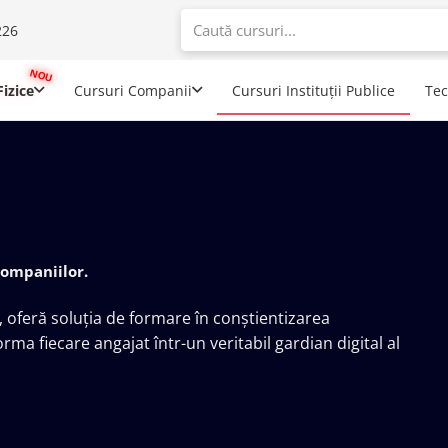
226
When autoco
izice
Cursuri Companii
Cursuri Instituții Publice
Te
companiilor.
, oferă soluția de formare în conștientizarea
rma fiecare angajat într-un veritabil gardian digital al