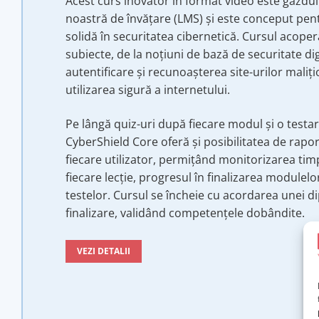
Acest curs inovator în format video este găzdu
noastră de învățare (LMS) și este conceput pent
solidă în securitatea cibernetică. Cursul acope
subiecte, de la noțiuni de bază de securitate dig
autentificare și recunoașterea site-urilor maliți
utilizarea sigură a internetului.
Pe lângă quiz-uri după fiecare modul și o testare
CyberShield Core oferă și posibilitatea de rapo
fiecare utilizator, permițând monitorizarea tim
fiecare lecție, progresul în finalizarea modulelor
testelor. Cursul se încheie cu acordarea unei 
finalizare, validând competențele dobândite.
VEZI DETALII