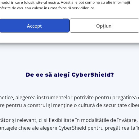
modul în care folosiți site-ul nostru. Aceștia le pot combina cu alte informații
oferite de dvs. sau culese în urma folosirii serviciilor lor.
VEZI DETALII
Accept
Opțiuni
De ce să alegi CyberShield?
netice, alegerea instrumentelor potrivite pentru pregătirea e
re pentru a construi și menține o cultură de securitate cibe
 și relevant, ci și flexibilitate în modalitățile de învățare,
vantajele cheie ale alegerii CyberShield pentru pregătirea ta î