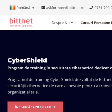
askformore@bittnet.ro
0731.700.
Română
▼
Despre Noi
Cursuri Persoane F
CyberShield
Program de training în securitate cibernetică dedicat 
Programul de training CyberShield, dezvoltat de Bittnet
securității cibernetice de care ai nevoie pentru a transfo
organizației tale.
ÎNCEARCĂ 14 ZILE GRATUIT