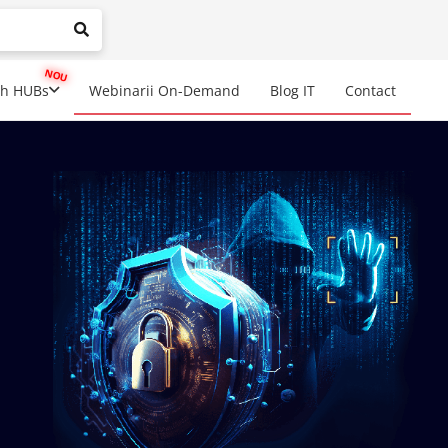
mplete results are available use up and down arrows to review a
ch HUBs
Webinarii On-Demand
Blog IT
Contact