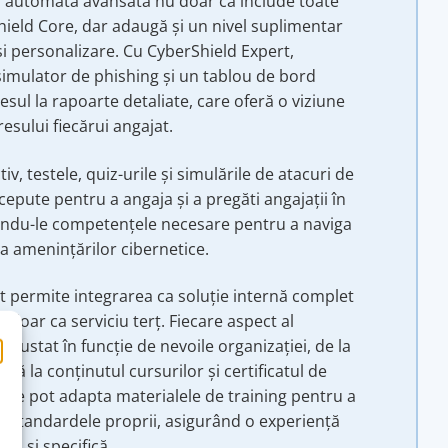
 automată avansată nu doar că include toate
hield Core, dar adaugă și un nivel suplimentar
 și personalizare. Cu CyberShield Expert,
simulator de phishing și un tablou de bord
esul la rapoarte detaliate, care oferă o viziune
esului fiecărui angajat.
tiv, testele, quiz-urile și simulările de atacuri de
epute pentru a angaja și a pregăti angajații în
rindu-le competențele necesare pentru a naviga
ța amenințărilor cibernetice.
t permite integrarea ca soluție internă complet
 doar ca serviciu terț. Fiecare aspect al
 ajustat în funcție de nevoile organizației, de la
nă la conținutul cursurilor și certificatul de
iile pot adapta materialele de training pentru a
 și standardele proprii, asigurând o experiență
tă și specifică.