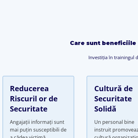
Care sunt beneficiile 
Investiția în trainingul
Reducerea
Cultură de
Riscuril or de
Securitate
Securitate
Solidă
Angajații informați sunt
Un personal bine
mai puțin susceptibili de
instruit promovea
a cădea victimă
cultură organizați