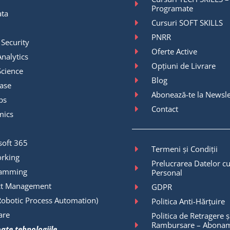
Programate
ata
Cursuri SOFT SKILLS
PNRR
 Security
Oferte Active
nalytics
Opțiuni de Livrare
Science
Blog
ase
Abonează-te la Newsle
ps
Contact
mics
soft 365
Termeni și Condiții
rking
Prelucrarea Datelor cu
ramming
Personal
ct Management
GDPR
Robotic Process Automation)
Politica Anti-Hărțuire
are
Politica de Retragere ș
Rambursare – Abonam
oate tehnologiile