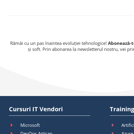
Rămâi cu un pas înaintea evoluției tehnologice!
Abonează-te
și soft. Prin abonarea la newsletterul nostru, vei pr
Cursuri IT Vendori
Training
Microsoft
Artific
DevOps Artisan
Azure