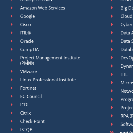
Amazon Web Services
Big D
Google
Cloud
Cisco
Cyber
ITIL®
Data A
Oracle
Data 
CompTIA
Datab
Project Management Institute
DevO
(PMI®)
Dyna
VMware
ITIL
Linux Professional Institute
Micro
Fortinet
Netwo
EC-Council
Prog
ICDL
Proje
Citrix
RPA (
Check-Point
Softw
ISTQB
vezi t