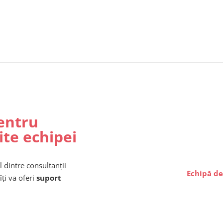
entru
ite echipei
l dintre consultanții
Echipă de
îți va oferi
suport