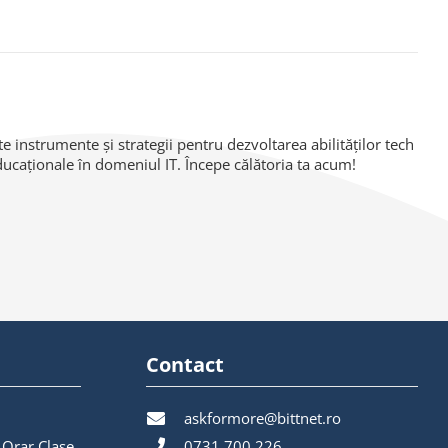
 instrumente și strategii pentru dezvoltarea abilităților tech
educaționale în domeniul IT. Începe călătoria ta acum!
Contact
askformore@bittnet.ro
 Orar Clase
0731.700.226