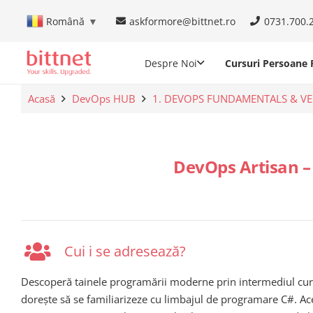
askformore@bittnet.ro
0731.700.
Română
▼
Despre Noi
Cursuri Persoane F
Acasă
DevOps HUB
1. DEVOPS FUNDAMENTALS & V
DevOps Artisan 
Cui i se adresează?
Descoperă tainele programării moderne prin intermediul cur
dorește să se familiarizeze cu limbajul de programare C#. Ac