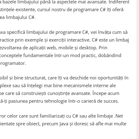
a bazele limbajului până la aspectele mai avansate. Indiferent
ștințele existente, cursul nostru de programare C# îți oferă
rea limbajului C#.
taxa specifică limbajului de programare C#, vei învăța cum să
 practice prin exemple și exerciții interactive. C# este un limbaj
dezvoltarea de aplicații web, mobile și desktop. Prin
ci conceptele fundamentale într-un mod practic, dobândind
 programator.
bil și bine structurat, care îți va deschide noi oportunități în
omplexe sau să înțelegi mai bine mecanismele interne ale
 pe care să construiești cunoștințe avansate. Începe acum
-ți pasiunea pentru tehnologie într-o carieră de succes.
 celor care sunt familiarizați cu C# sau alte limbaje .Net
ientate spre obiect, precum Java și doresc să afle mai multe