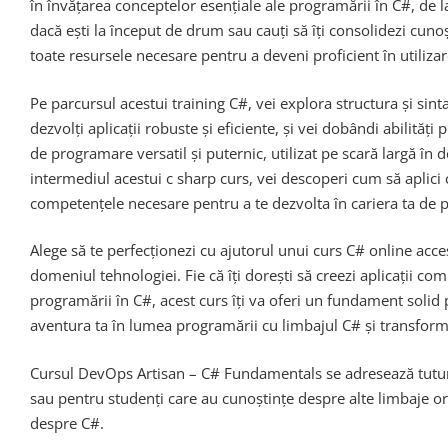
în învățarea conceptelor esențiale ale programării în C#, de l
dacă ești la început de drum sau cauți să îți consolidezi cuno
toate resursele necesare pentru a deveni proficient în utiliza
Pe parcursul acestui training C#, vei explora structura și sin
dezvolți aplicații robuste și eficiente, și vei dobândi abilități
de programare versatil și puternic, utilizat pe scară largă în 
intermediul acestui c sharp curs, vei descoperi cum să apli
competențele necesare pentru a te dezvolta în cariera ta de
Alege să te perfecționezi cu ajutorul unui curs C# online accesi
domeniul tehnologiei. Fie că îți dorești să creezi aplicații c
programării în C#, acest curs îți va oferi un fundament solid
aventura ta în lumea programării cu limbajul C# și transformă
Cursul DevOps Artisan – C# Fundamentals se adresează tuturor
sau pentru studenți care au cunoștințe despre alte limbaje or
despre C#.