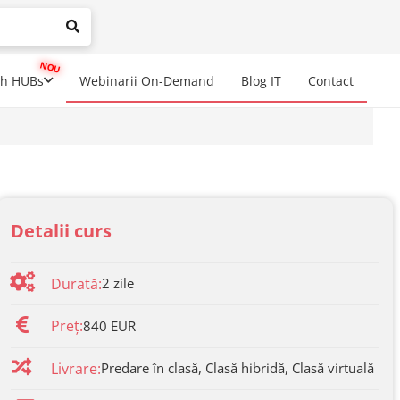
mplete results are available use up and down arrows to review a
ch HUBs
Webinarii On-Demand
Blog IT
Contact
Detalii curs
Durată:
2
zile
Preț:
840 EUR
Livrare:
Predare în clasă, Clasă hibridă, Clasă virtuală