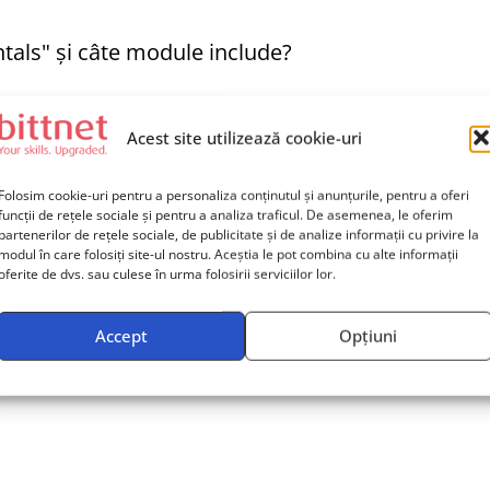
als" și câte module include?
Acest site utilizează cookie-uri
ecente versiuni și funcționalități ale C#?
Folosim cookie-uri pentru a personaliza conținutul și anunțurile, pentru a oferi
funcții de rețele sociale și pentru a analiza traficul. De asemenea, le oferim
partenerilor de rețele sociale, de publicitate și de analize informații cu privire la
modul în care folosiți site-ul nostru. Aceștia le pot combina cu alte informații
e după finalizarea cursului "C# Fundamentals"?
oferite de dvs. sau culese în urma folosirii serviciilor lor.
Accept
Opțiuni