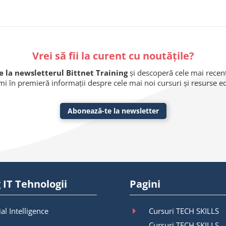
Vrei să fii la curent cu noutățile?
 la newsletterul Bittnet Training
și descoperă cele mai recente
imi în premieră informații despre cele mai noi cursuri și resurse 
Abonează-te la newsletter
 IT Tehnologii
Pagini
ial Intelligence
Cursuri TECH SKILLS
Cursuri TECH SKILLS –