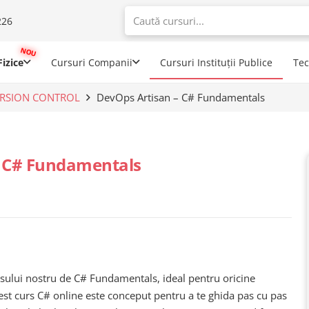
226
When autoco
izice
Cursuri Companii
Cursuri Instituții Publice
Te
ERSION CONTROL
DevOps Artisan – C# Fundamentals
– C# Fundamentals
sului nostru de C# Fundamentals, ideal pentru oricine
est curs C# online este conceput pentru a te ghida pas cu pas