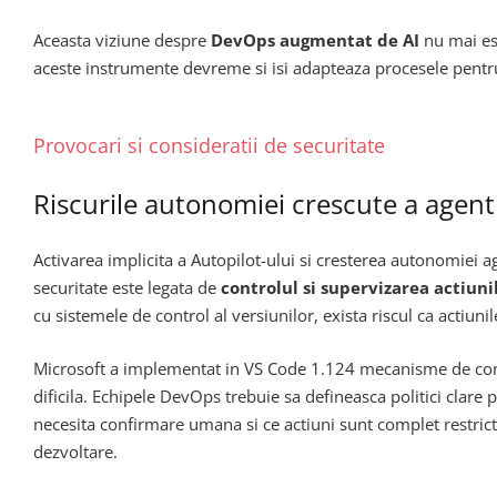
Aceasta viziune despre
DevOps augmentat de AI
nu mai es
aceste instrumente devreme si isi adapteaza procesele pentru a
Provocari si consideratii de securitate
Riscurile autonomiei crescute a agenti
Activarea implicita a Autopilot-ului si cresterea autonomiei a
securitate este legata de
controlul si supervizarea actiuni
cu sistemele de control al versiunilor, exista riscul ca actiu
Microsoft a implementat in VS Code 1.124 mecanisme de confi
dificila. Echipele DevOps trebuie sa defineasca politici clare 
necesita confirmare umana si ce actiuni sunt complet restricte.
dezvoltare.