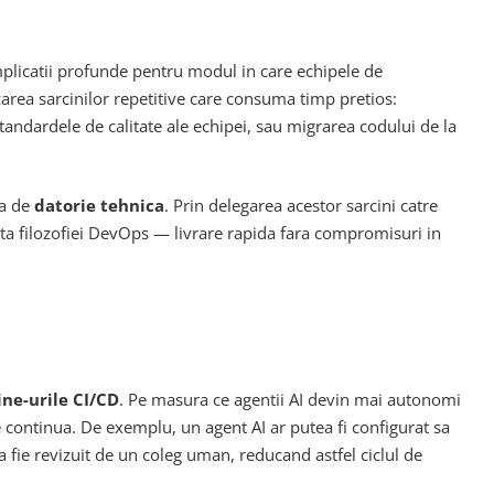
implicatii profunde pentru modul in care echipele de
izarea sarcinilor repetitive care consuma timp pretios:
tandardele de calitate ale echipei, sau migrarea codului de la
ea de
datorie tehnica
. Prin delegarea acestor sarcini catre
senta filozofiei DevOps — livrare rapida fara compromisuri in
ine-urile CI/CD
. Pe masura ce agentii AI devin mai autonomi
are continua. De exemplu, un agent AI ar putea fi configurat sa
a fie revizuit de un coleg uman, reducand astfel ciclul de