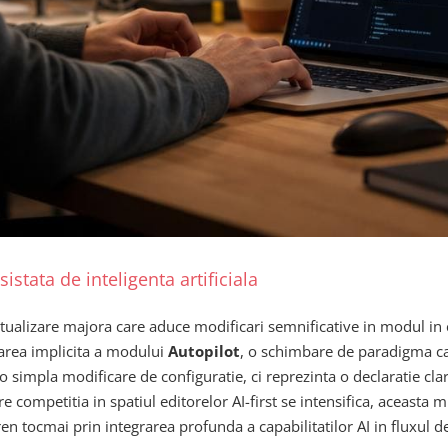
stata de inteligenta artificiala
ctualizare majora care aduce modificari semnificative in modul in ca
varea implicita a modului
Autopilot
, o schimbare de paradigma ca
r o simpla modificare de configuratie, ci reprezinta o declaratie cla
re competitia in spatiul editorelor AI-first se intensifica, aceasta
 tocmai prin integrarea profunda a capabilitatilor AI in fluxul de 