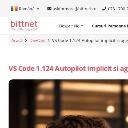
askformore@bittnet.ro
0731.700.
Română
▼
Despre Noi
Cursuri Persoane F
Acasă
DevOps
VS Code 1.124 Autopilot implicit si agen
VS Code 1.124 Autopilot implicit si ag