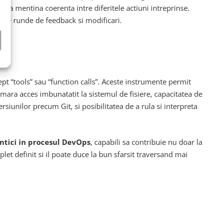
si sa mentina coerenta intre diferitele actiuni intreprinse.
ulte runde de feedback si modificari.
pt “tools” sau “function calls”. Aceste instrumente permit
umara acces imbunatatit la sistemul de fisiere, capacitatea de
rsiunilor precum Git, si posibilitatea de a rula si interpreta
ntici in procesul DevOps
, capabili sa contribuie nu doar la
plet definit si il poate duce la bun sfarsit traversand mai