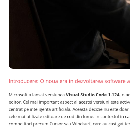
Introducere: O noua era in dezvoltarea software asi
Microsoft a lansat versiunea
Visual Studio Code 1.124
, o a
editor. Cel mai important aspect al acestei versiuni este acti
centrat pe inteligenta artificiala. Aceasta decizie nu este doa
cele mai utilizate editoare de cod din lume. In contextul in ca
competitori precum Cursor sau Windsurf, care au castigat teren