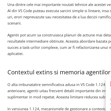
Una dintre cele mai importante noutati tehnice ale acestei ve
AI din VS Code puteau executa sarcini simple si lineare, insa
uri, erori neprevazute sau necesitatea de a lua decizii ramifi
scenarii.
Agentii pot acum sa construiasca planuri de actiune mai detali
rezultatele intermediare obtinute. Aceasta abordare bazata 
succes a task-urilor complexe, cum ar fi refactorizarea unu
aplicatiei.
Contextul extins si memoria agentilor
O alta imbunatatire semnificativa adusa in VS Code 1.124 est
anterioare, agentii uitau frecvent detalii importante din inter
suplimentar in mod repetat. Aceasta limitare reducea substant
In versiunea 1.124, mecanismele de gestionare a contextului au