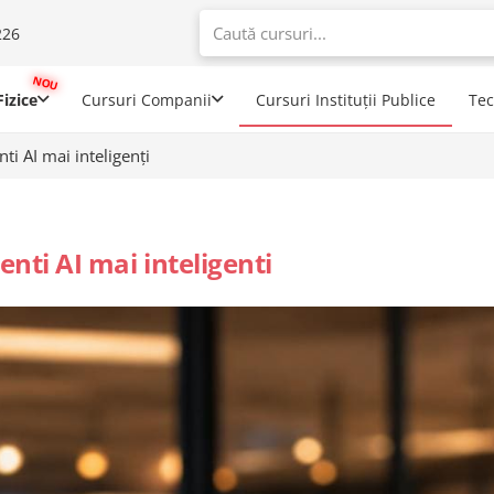
226
When autoco
izice
Cursuri Companii
Cursuri Instituții Publice
Te
ti AI mai inteligenți
enti AI mai inteligenti