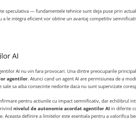
te speculativa — fundamentele tehnice sunt deja puse prin actual
 le integra eficient vor obtine un avantaj competitiv semnificativ 
lor AI
gentilor AI nu vin fara provocari. Una dintre preocuparile principal
lor agentilor
. Atunci cand un agent AI are permisiunea de a modifi
nile sale sa aiba consecinte nedorite daca nu sunt supervizate core
rmare pentru actiunile cu impact semnificativ, dar echilibrul in
privind
nivelul de autonomie acordat agentilor AI
in diferite 
 Aceasta definire a limitelor este esentiala pentru a valorifica bene