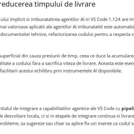
 reducerea timpului de livrare
-ului implicit si imbunatatirea agentilor AI in VS Code 1.124 are 
 mai valoroase aplicatii ale agentilor AI imbunatatiti este automat
 documentatiei tehnice, refactorizarea codului pentru a respecta s
 superficial din cauza presiunii de timp, ceea ce duce la acumular
litate a codului fara a sacrifica viteza de livrare. Aceasta este e
acilitarii acestui echilibru prin instrumentele AI disponibile.
ialul de integrare a capabilitatilor agentice ale VS Code cu
pipel
 de dezvoltare locala, ci si in etapele de integrare continua si livr
probleme, sa sugereze sau chiar sa aplice fix-uri inainte ca codul s