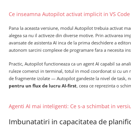
Ce inseamna Autopilot activat implicit in VS Code
Pana la aceasta versiune, modul Autopilot trebuia activat manu
alegea sa nu il activeze din diverse motive. Prin activarea impl
avansate de asistenta AI inca de la prima deschidere a editor
autonom sarcini complexe de programare fara a necesita instr
Practic, Autopilot functioneaza ca un agent AI capabil sa anali
ruleze comenzi in terminal, totul in mod coordonat si cu un
de fragmente izolate — Autopilot gandeste la nivel de task, nu
pentru un flux de lucru AI-first
, ceea ce reprezinta o schi
Agenti AI mai inteligenti: Ce s-a schimbat in vers
Imbunatatiri in capacitatea de planifi