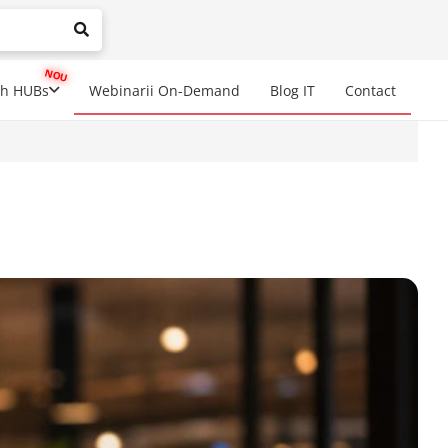
mplete results are available use up and down arrows to review a
ch HUBs
Webinarii On-Demand
Blog IT
Contact