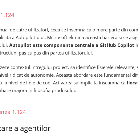
 1.124
al de catre utilizatori, ceea ce insemna ca o mare parte din comun
icita a Autopilot-ului, Microsoft elimina aceasta bariera si se asigu
ului.
Autopilot este componenta centrala a GitHub Copilot
i
uctiuni pas cu pas din partea utilizatorului.
zeze contextul intregului proiect, sa identifice fisierele relevante,
 nivel ridicat de autonomie. Aceasta abordare este fundamental di
 la nivel de linie de cod. Activarea sa implicita inseamna ca
fiec
mbare majora in filosofia produsului.
iunea 1.124
care a agentilor