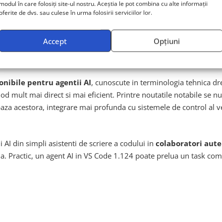
modul în care folosiți site-ul nostru. Aceștia le pot combina cu alte informații
or, sa inteleaga evolutia unui task pe parcursul mai multor iteratii 
oferite de dvs. sau culese în urma folosirii serviciilor lor.
tare iterativa
, unde un feature este construit treptat prin mai m
Accept
Opțiuni
enti
nibile pentru agentii AI
, cunoscute in terminologia tehnica dre
d mult mai direct si mai eficient. Printre noutatile notabile se n
e baza acestora, integrare mai profunda cu sistemele de control al ve
AI din simpli asistenti de scriere a codului in
colaboratori aute
stuia. Practic, un agent AI in VS Code 1.124 poate prelua un task com