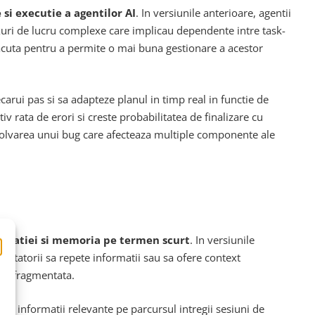
 si executie a agentilor AI
. In versiunile anterioare, agentii
luxuri de lucru complexe care implicau dependente intre task-
refacuta pentru a permite o mai buna gestionare a acestor
carui pas si sa adapteze planul in timp real in functie de
v rata de erori si creste probabilitatea de finalizare cu
zolvarea unui bug care afecteaza multiple componente ale
ersatiei si memoria pe termen scurt
. In versiunile
zvoltatorii sa repete informatii sau sa ofere context
are fragmentata.
eze informatii relevante pe parcursul intregii sesiuni de