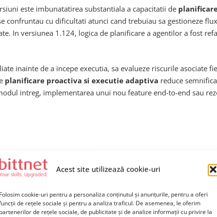
rsiuni este imbunatatirea substantiala a capacitatii de
planificare
 se confruntau cu dificultati atunci cand trebuiau sa gestioneze f
cate. In versiunea 1.124, logica de planificare a agentilor a fost 
ate inainte de a incepe executia, sa evalueze riscurile asociate fie
pe
planificare proactiva si executie adaptiva
reduce semnificati
i modul intreg, implementarea unui nou feature end-to-end sau re
e legata de modul in care agentii AI gestioneaza
contextul conv
Acest site utilizează cookie-uri
actiunile anterioare din cadrul aceleiasi sesiuni, ceea ce obliga de
ial eficienta interactiunii om-agent si crea o experienta de utiliz
Folosim cookie-uri pentru a personaliza conținutul și anunțurile, pentru a oferi
funcții de rețele sociale și pentru a analiza traficul. De asemenea, le oferim
partenerilor de rețele sociale, de publicitate și de analize informații cu privire la
 fost optimizate pentru a permite agentilor sa retina si sa utiliz