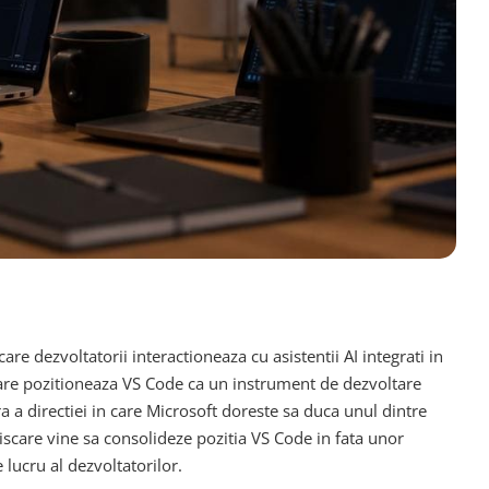
re dezvoltatorii interactioneaza cu asistentii AI integrati in
re pozitioneaza VS Code ca un instrument de dezvoltare
ra a directiei in care Microsoft doreste sa duca unul dintre
 miscare vine sa consolideze pozitia VS Code in fata unor
lucru al dezvoltatorilor.