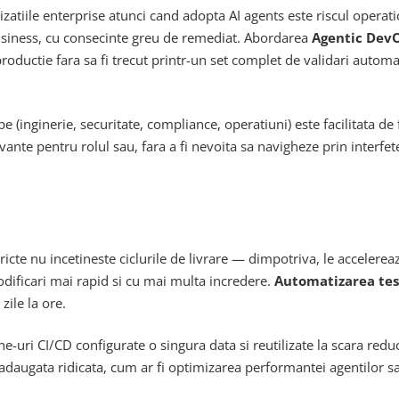
zatiile enterprise atunci cand adopta AI agents este riscul operati
usiness, cu consecinte greu de remediat. Abordarea
Agentic Dev
productie fara sa fi trecut printr-un set complet de validari automa
e (inginerie, securitate, compliance, operatiuni) este facilitata d
evante pentru rolul sau, fara a fi nevoita sa navigheze prin interf
e nu incetineste ciclurile de livrare — dimpotriva, le accelereaza
dificari mai rapid si cu mai multa incredere.
Automatizarea test
ile la ore.
e-uri CI/CD configurate o singura data si reutilizate la scara re
 adaugata ridicata, cum ar fi optimizarea performantei agentilor sa