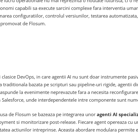
de lucru operationale nu mai reprezinta o noutate futurista, ci o r
tonomi capabili sa execute sarcini complexe fara interventia umana
area configuratiilor, controlul versiunilor, testarea automatizata,
promovat de Flosum.
clasice DevOps, in care agentii AI nu sunt doar instrumente pasive 
 traditionala bazata pe scripturi sau pipeline-uri rigide, agentii 
ot raspunde la evenimente neprevazute fara a necesita reconfigura
Salesforce, unde interdependentele intre componente sunt numer
pusa de Flosum se bazeaza pe integrarea unor
agenti AI speciali
loyment si monitorizare post-release. Fiecare agent opereaza cu un 
tatea actiunilor intreprinse. Aceasta abordare modulara permite ec