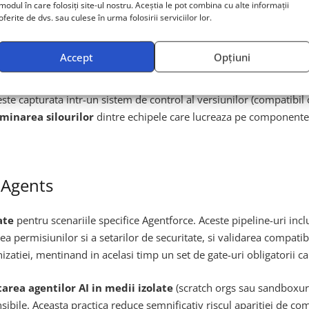
modul în care folosiți site-ul nostru. Aceștia le pot combina cu alte informații
um este capacitatea de a gestiona
versionarea metadatelor spe
oferite de dvs. sau culese în urma folosirii serviciilor lor.
ate specifice, cum ar fi definitiile de actiuni, topicurile agent si
uri, permitand echipelor de DevOps sa aplice aceleasi practici d
Accept
Opțiuni
e capturata intr-un sistem de control al versiunilor (compatibil cu 
iminarea silourilor
dintre echipele care lucreaza pe componente S
 Agents
ate
pentru scenariile specifice Agentforce. Aceste pipeline-uri incl
ea permisiunilor si a setarilor de securitate, si validarea compatibil
nizatiei, mentinand in acelasi timp un set de gate-uri obligatorii c
tarea agentilor AI in medii izolate
(scratch orgs sau sandboxuri
sibile. Aceasta practica reduce semnificativ riscul aparitiei de c