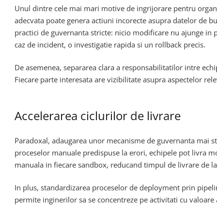
Unul dintre cele mai mari motive de ingrijorare pentru organi
adecvata poate genera actiuni incorecte asupra datelor de b
practici de guvernanta stricte: nicio modificare nu ajunge in 
caz de incident, o investigatie rapida si un rollback precis.
De asemenea, separarea clara a responsabilitatilor intre echip
Fiecare parte interesata are vizibilitate asupra aspectelor rel
Accelerarea ciclurilor de livrare
Paradoxal, adaugarea unor mecanisme de guvernanta mai strict
proceselor manuale predispuse la erori, echipele pot livra mo
manuala in fiecare sandbox, reducand timpul de livrare de la z
In plus, standardizarea proceselor de deployment prin pipelin
permite inginerilor sa se concentreze pe activitati cu valoare