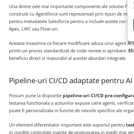
Una dintre cele mai importante componente ale solutiei Flos
construiti cu Agentforce sunt reprezentati prin tipuri de metad
pentru metadatele Salesforce pentru a include aceste noi tip
Apex, LWC sau Flow-uri.
Aceasta inseamna ca fiecare modificare adusa unui agent AI est
printr-un proces standardizat de code review si aprobare.
El
beneficiu direct si masurabil al acestei abordari integrate.
Pipeline-uri CI/CD adaptate pentru AI
Flosum pune la dispozitie
pipeline-uri CI/CD pre-configur
testarea functionala a actiunilor expuse catre agenti, verificar
poate fi personalizata in functie de nevoile specifice ale orga
Un element diferentiator important este suportul pentru
tes
in conditii controlate inainte de promovarea in medii mai sen