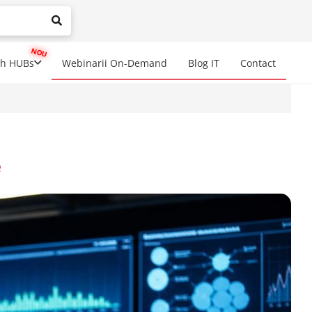
mplete results are available use up and down arrows to review a
ch HUBs
Webinarii On-Demand
Blog IT
Contact
e