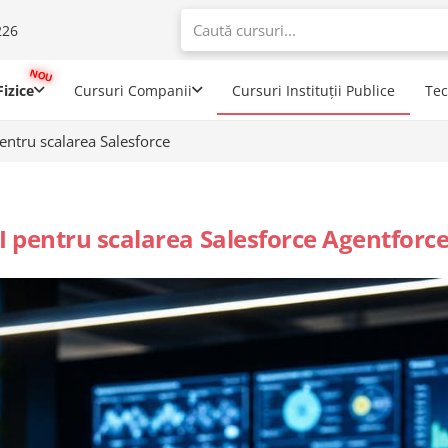
226
When autoco
izice
Cursuri Companii
Cursuri Instituții Publice
Te
ntru scalarea Salesforce
 pentru scalarea Salesforce Agentforc