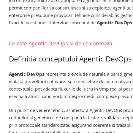
In contextul anului 2026, adoptarea agentilor AI in fluxurile 
permit companiilor sa construiasca si sa deploieze agenti au
enterprise presupune provocari tehnice considerabile: gestion
Exact in acest punct intervine conceptul de
Agentic DevOps
Ce este Agentic DevOps si de ce conteaza
Definitia conceptului Agentic DevOps
Agentic DevOps
reprezinta o evolutie naturala a paradigmei 
viata al dezvoltarii software. Spre deosebire de automatizarea
contextuale, pot adapta fluxurile de lucru in timp real si p
esentiala atunci cand vorbim despre medii complexe precum 
Din punct de vedere tehnic, arhitectura Agentic DevOps pro
cerintelor si generarea de cod, pana la testare, validare, dep
prin protocoale standardizate, asigurand coerenta si trasabili
fara a compromite stabilitatea generala a sistemului.