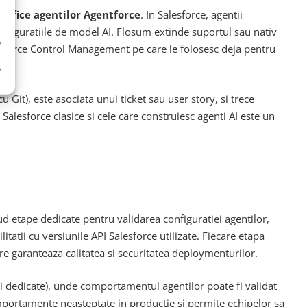
cifice agentilor Agentforce
. In Salesforce, agentii
 configuratiile de model AI. Flosum extinde suportul sau nativ
e Source Control Management pe care le folosesc deja pentru
Git), este asociata unui ticket sau user story, si trece
alesforce clasice si cele care construiesc agenti AI este un
ud etape dedicate pentru validarea configuratiei agentilor,
itatii cu versiunile API Salesforce utilizate. Fiecare etapa
are garanteaza calitatea si securitatea deploymenturilor.
 dedicate), unde comportamentul agentilor poate fi validat
omportamente neasteptate in productie si permite echipelor sa