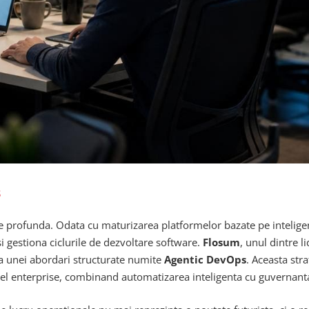
s
profunda. Odata cu maturizarea platformelor bazate pe inteligenta
si gestiona ciclurile de dezvoltare software.
Flosum
, unul dintre 
ea unei abordari structurate numite
Agentic DevOps
. Aceasta str
vel enterprise, combinand automatizarea inteligenta cu guvernanta 