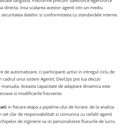
ealitate tangibila. Platforme precum Salesforce Agentforce
 directa. Insa scalarea acestor agenti intr-un mediu
 securitatea datelor si conformitatea cu standardele interne.
de automatizare, ci participanti activi in intregul ciclu de
din cadrul unui sistem Agentic DevOps pot lua decizii
re manuala. Aceasta capacitate de adaptare dinamica este
oase si modificarile frecvente.
zati
in fiecare etapa a pipeline-ului de livrare: de la analiza
set clar de responsabilitati si comunica cu ceilalti agenti
hipelor de inginerie sa isi personalizeze fluxurile de lucru