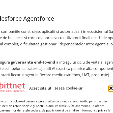
alesforce Agentforce
ompaniile construiesc aplicatii si automatizari in ecosistemul Sa
 de business si care colaboreaza cu utilizatorii finali deschide opo
rail complet, dificultatea gestionarii dependentelor intre agenti si
asigura
guvernanta end-to-end
a intregului ciclu de viata al age
 echipelor sa trateze agentii AI exact ca pe orice alta componenta
a starii fiecarui agent in fiecare mediu (sandbox, UAT, productie).
Acest site utilizează cookie-uri
ntic DevOps
Folosim cookie-uri pentru a personaliza conținutul și anunțurile, pentru a oferi
le agentilor AI
funcții de rețele sociale și pentru a analiza traficul. De asemenea, le oferim
partenerilor de rețele sociale, de publicitate și de analize informații cu privire la