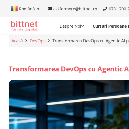
askformore@bittnet.ro
0731.700.
Română
▼
Despre Noi
Cursuri Persoane F
Acasă
DevOps
Transformarea DevOps cu Agentic AI pe
Transformarea DevOps cu Agentic AI