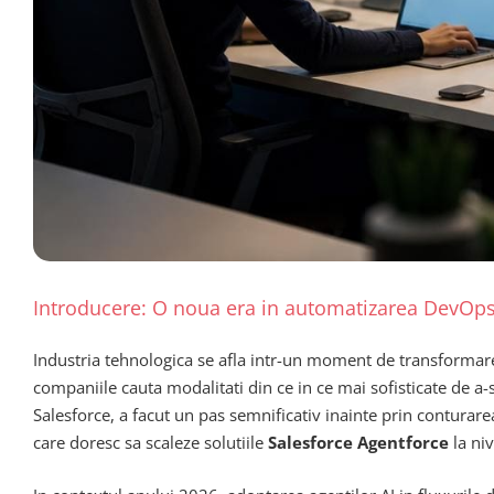
Introducere: O noua era in automatizarea DevOp
Industria tehnologica se afla intr-un moment de transformare 
companiile cauta modalitati din ce in ce mai sofisticate de a-
Salesforce, a facut un pas semnificativ inainte prin conturar
care doresc sa scaleze solutiile
Salesforce Agentforce
la ni