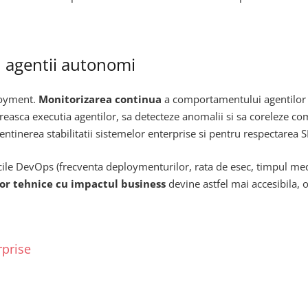
u agentii autonomi
ployment.
Monitorizarea continua
a comportamentului agentilor in
asca executia agentilor, sa detecteze anomalii si sa coreleze com
tinerea stabilitatii sistemelor enterprise si pentru respectarea SL
cile DevOps (frecventa deploymenturilor, rata de esec, timpul med
or tehnice cu impactul business
devine astfel mai accesibila, o
rprise