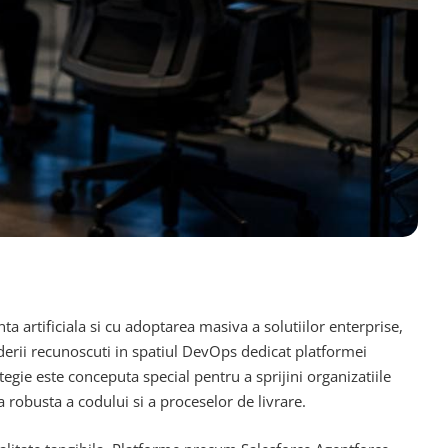
 artificiala si cu adoptarea masiva a solutiilor enterprise,
liderii recunoscuti in spatiul DevOps dedicat platformei
ategie este conceputa special pentru a sprijini organizatiile
robusta a codului si a proceselor de livrare.