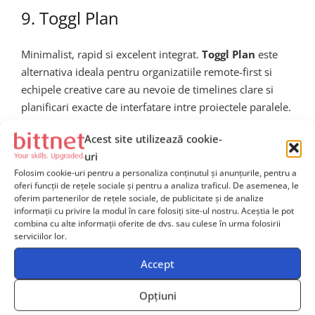
9. Toggl Plan
Minimalist, rapid si excelent integrat.
Toggl Plan
este
alternativa ideala pentru organizatiile remote-first si
echipele creative care au nevoie de timelines clare si
planificari exacte de interfatare intre proiectele paralele.
Atractii Toggl Plan:
Acest site utilizează cookie-
uri
Structure Gantt orientata pe oameni si proiecte
Folosim cookie-uri pentru a personaliza conținutul și anunțurile, pentru a
Simplu de setat milestones si pathway URI
oferi funcții de rețele sociale și pentru a analiza traficul. De asemenea, le
oferim partenerilor de rețele sociale, de publicitate și de analize
Util in Google Shared Drive si Workspace teams
informații cu privire la modul în care folosiți site-ul nostru. Aceștia le pot
combina cu alte informații oferite de dvs. sau culese în urma folosirii
serviciilor lor.
10. Bonsai (pentru freelanceri)
Accept
Bonsai
este un tool axat pe profesionistii independenti,
Opțiuni
care combina project management, contractare si