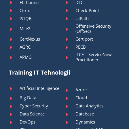
EC-Council
ICDL
Citrix
Check-Point
ISTQB
UiPath
Offensive Security
Mile2
(OffSec)
CertNexus
Certiport
AGRC
PECB
ITCE – ServiceNow
APMG
Practitioner
Training IT Tehnologii
Artificial Intelligence
Azure
Big Data
Cloud
Cyber Security
Data Analytics
Data Science
Database
DevOps
Dynamics