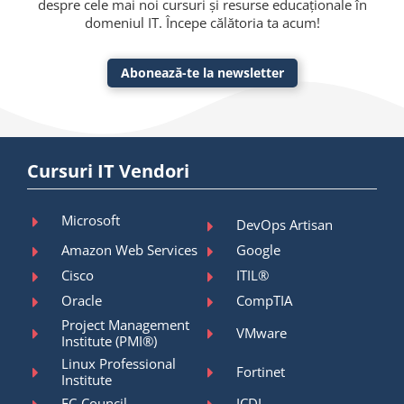
despre cele mai noi cursuri și resurse educaționale în
domeniul IT. Începe călătoria ta acum!
Abonează-te la newsletter
Cursuri IT Vendori
Microsoft
DevOps Artisan
Amazon Web Services
Google
Cisco
ITIL®
Oracle
CompTIA
Project Management
VMware
Institute (PMI®)
Linux Professional
Fortinet
Institute
EC-Council
ICDL