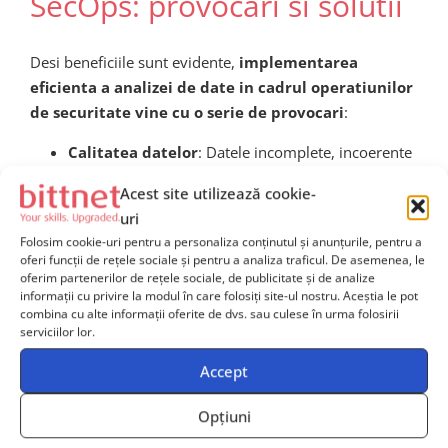
SecOps: provocari si solutii
Desi beneficiile sunt evidente,
implementarea
eficienta a analizei de date in cadrul operatiunilor
de securitate vine cu o serie de provocari
:
Calitatea datelor
: Datele incomplete, incoerente
sau eronate pot conduce la rezultate gresite sau la
Acest site utilizează cookie-
cresterea ratei de alerte false (false positives).
uri
Lipsa de talente specializate
: Gasirea unor
Folosim cookie-uri pentru a personaliza conținutul și anunțurile, pentru a
profesionisti capabili sa manipuleze si interpreteze
oferi funcții de rețele sociale și pentru a analiza traficul. De asemenea, le
oferim partenerilor de rețele sociale, de publicitate și de analize
mari volume de date ramane o provocare pentru
informații cu privire la modul în care folosiți site-ul nostru. Aceștia le pot
majoritatea organizatiilor.
combina cu alte informații oferite de dvs. sau culese în urma folosirii
serviciilor lor.
Integrarea diverselor surse de date
:
Infrastructura IT eterogena necesita solutii de
Accept
colectare si centralizare eficiente, precum SIEM
Opțiuni
(Security Information and Event Management).