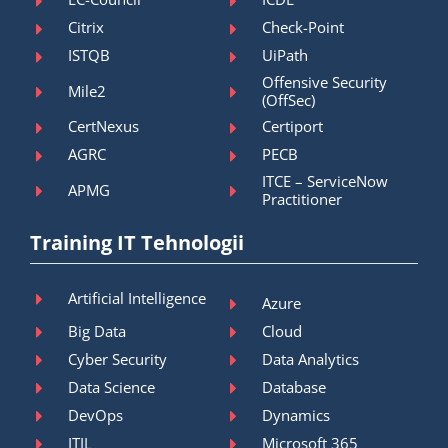
Citrix
Check-Point
ISTQB
UiPath
Offensive Security
Mile2
(OffSec)
CertNexus
Certiport
AGRC
PECB
ITCE – ServiceNow
APMG
Practitioner
Training IT Tehnologii
Artificial Intelligence
Azure
Big Data
Cloud
Cyber Security
Data Analytics
Data Science
Database
DevOps
Dynamics
ITIL
Microsoft 365