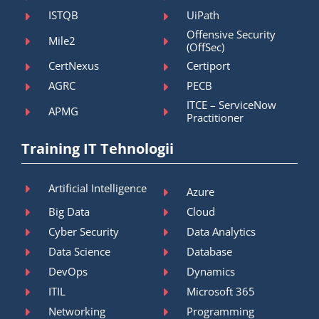
ISTQB
UiPath
Offensive Security
Mile2
(OffSec)
CertNexus
Certiport
AGRC
PECB
ITCE – ServiceNow
APMG
Practitioner
Training IT Tehnologii
Artificial Intelligence
Azure
Big Data
Cloud
Cyber Security
Data Analytics
Data Science
Database
DevOps
Dynamics
ITIL
Microsoft 365
Networking
Programming