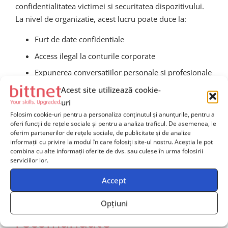
confidentialitatea victimei si securitatea dispozitivului.
La nivel de organizatie, acest lucru poate duce la:
Furt de date confidentiale
Access ilegal la conturile corporate
Expunerea conversatiilor personale si profesionale
Monitorizarea video si audio fara consimtamant
Acest site utilizează cookie-
uri
Preluarea controlului total asupra dispozitivului
Folosim cookie-uri pentru a personaliza conținutul și anunțurile, pentru a
oferi funcții de rețele sociale și pentru a analiza traficul. De asemenea, le
In plus, faptul ca Landfall utilizeaza metode
oferim partenerilor de rețele sociale, de publicitate și de analize
personalizate pentru dispozitive Samsung duce la o
informații cu privire la modul în care folosiți site-ul nostru. Aceștia le pot
combina cu alte informații oferite de dvs. sau culese în urma folosirii
adaptabilitate ridicata si dificultati mari in neutralizarea
serviciilor lor.
infectiei fara resetare completa la setarile din fabrica.
Accept
Masuri de protectie
Opțiuni
recomandate