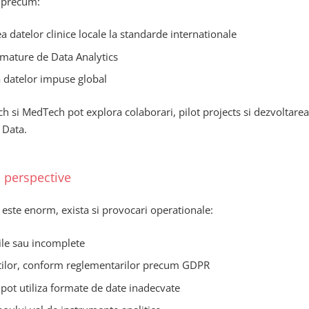
, precum:
 datelor clinice locale la standarde internationale
 mature de Data Analytics
 a datelor impuse global
ch si MedTech pot explora colaborari, pilot projects si dezvoltare
 Data.
i perspective
e este enorm, exista si provocari operationale:
ile sau incomplete
ientilor, conform reglementarilor precum GDPR
e pot utiliza formate de date inadecvate