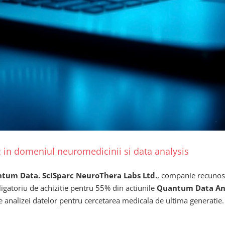
rc in domeniul neuromedicinii si data analysis
ntum Data. SciSparc NeuroThera Labs Ltd.
, companie recunosc
gatoriu de achizitie pentru 55% din actiunile
Quantum Data Ana
te analizei datelor pentru cercetarea medicala de ultima generatie.