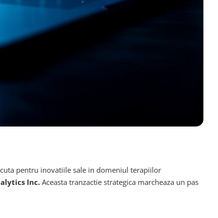
uta pentru inovatiile sale in domeniul terapiilor
lytics Inc.
Aceasta tranzactie strategica marcheaza un pas