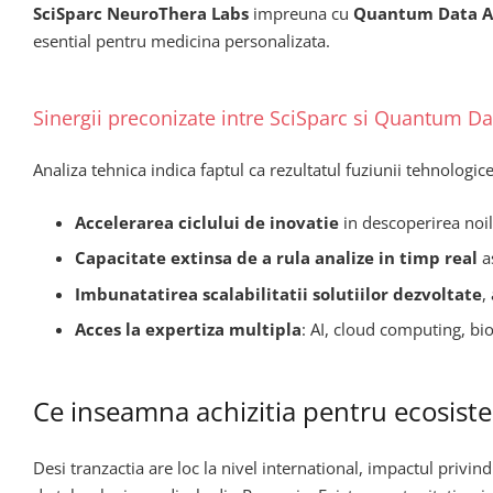
SciSparc NeuroThera Labs
impreuna cu
Quantum Data A
esential pentru medicina personalizata.
Sinergii preconizate intre SciSparc si Quantum Da
Analiza tehnica indica faptul ca rezultatul fuziunii tehnolog
Accelerarea ciclului de inovatie
in descoperirea noil
Capacitate extinsa de a rula analize in timp real
as
Imbunatatirea scalabilitatii solutiilor dezvoltate
,
Acces la expertiza multipla
: AI, cloud computing, b
Ce inseamna achizitia pentru ecosis
Desi tranzactia are loc la nivel international, impactul privin