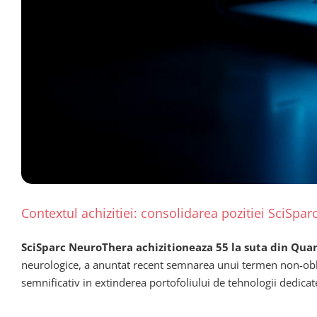
Contextul achizitiei: consolidarea pozitiei SciSpa
SciSparc NeuroThera achizitioneaza 55 la suta din Qua
neurologice, a anuntat recent semnarea unui termen non-obli
semnificativ in extinderea portofoliului de tehnologii dedica