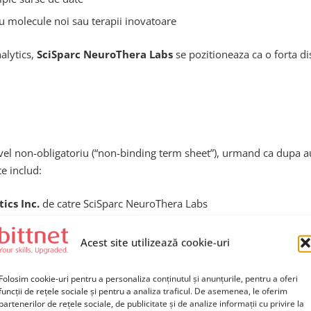
 molecule noi sau terapii inovatoare
alytics,
SciSparc NeuroThera Labs
se pozitioneaza ca o forta di
vel non-obligatoriu (“non-binding term sheet”), urmand ca dupa aud
te includ:
ics Inc.
de catre SciSparc NeuroThera Labs
e stabileasca ulterior
Acest site utilizează cookie-uri
a SciSparc
re noi bazate pe AI si data science
Folosim cookie-uri pentru a personaliza conținutul și anunțurile, pentru a oferi
funcții de rețele sociale și pentru a analiza traficul. De asemenea, le oferim
partenerilor de rețele sociale, de publicitate și de analize informații cu privire la