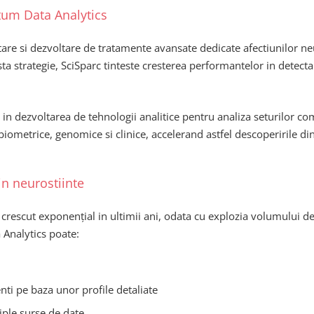
tum Data Analytics
re si dezvoltare de tratamente avansate dedicate afectiunilor neur
easta strategie, SciSparc tinteste cresterea performantelor in detec
 in dezvoltarea de tehnologii analitice pentru analiza seturilor 
ometrice, genomice si clinice, accelerand astfel descoperirile din
in neurostiinte
rescut exponenţial in ultimii ani, odata cu explozia volumului de i
 Analytics poate:
ti pe baza unor profile detaliate
iple surse de date