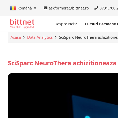
askformore@bittnet.ro
0731.700.
Română
▼
Despre Noi
Cursuri Persoane F
Acasă
Data Analytics
SciSparc NeuroThera achizitione
SciSparc NeuroThera achizitioneaza