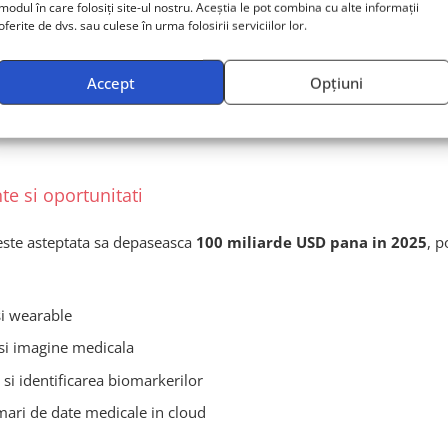
modul în care folosiți site-ul nostru. Aceștia le pot combina cu alte informații
rapiei si analizei datelor in medicina
oferite de dvs. sau culese în urma folosirii serviciilor lor.
izate, bazate pe profiluri analitice complexe
Accept
Opțiuni
liza a datelor, care reduc timpul de la descoperire la implementa
tantiala, pe fondul convergentei dintre sanatate digitala, AI si bi
te si oportunitati
 este asteptata sa depaseasca
100 miliarde USD pana in 2025
, p
si wearable
si imagine medicala
r si identificarea biomarkerilor
mari de date medicale in cloud