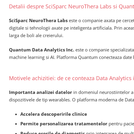
Detalii despre SciSparc NeuroThera Labs si Quan
SciSparc NeuroThera Labs
este o companie axata pe cerceta
digitale si tehnologii axate pe inteligenta artificiala. Prin ac
larga de boli ale creierului.
Quantum Data Analytics Inc.
este o companie specializata
machine learning si AI. Platforma Quantum conecteaza date bi
Motivele achizitiei: de ce conteaza Data Analytics 
Importanta analizei datelor
in domeniul neurostiintelor a c
dispozitivele de tip wearables. O platforma moderna de Data
Accelera descoperirile clinice
Permite personalizarea tratamentelor
pentru pacien
Reduce erorile de diagnostic
prin integrarea de mult