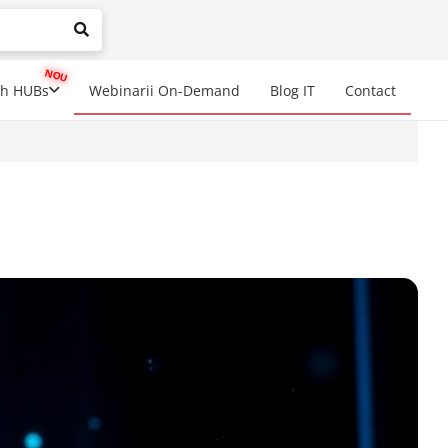
mplete results are available use up and down arrows to review a
ch HUBs
Webinarii On-Demand
Blog IT
Contact