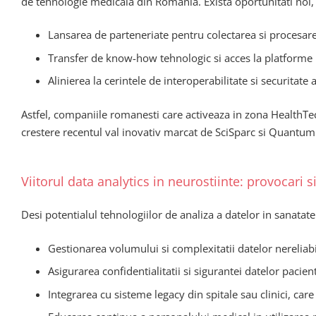
de tehnologie medicala din Romania. Exista oportunitati noi
Lansarea de parteneriate pentru colectarea si procesarea
Transfer de know-how tehnologic si acces la platforme
Alinierea la cerintele de interoperabilitate si securitate
Astfel, companiile romanesti care activeaza in zona HealthTe
crestere recentul val inovativ marcat de SciSparc si Quantum
Viitorul data analytics in neurostiinte: provocari s
Desi potentialul tehnologiilor de analiza a datelor in sanatat
Gestionarea volumului si complexitatii datelor nereliab
Asigurarea confidentialitatii si sigurantei datelor pac
Integrarea cu sisteme legacy din spitale sau clinici, car