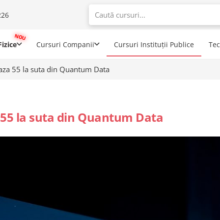
226
When autoco
izice
Cursuri Companii
Cursuri Instituții Publice
Te
aza 55 la suta din Quantum Data
 55 la suta din Quantum Data