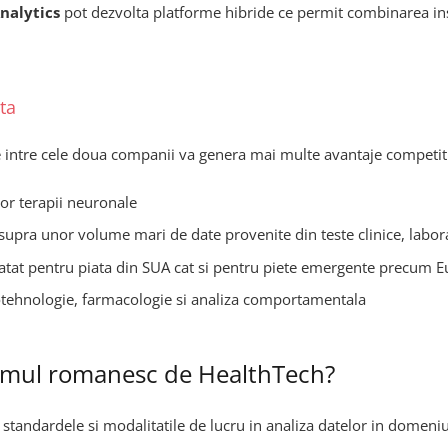
nalytics
pot dezvolta platforme hibride ce permit combinarea ins
ta
ice intre cele doua companii va genera mai multe avantaje competit
or terapii neuronale
upra unor volume mari de date provenite din teste clinice, labora
 atat pentru piata din SUA cat si pentru piete emergente precum E
iotehnologie, farmacologie si analiza comportamentala
temul romanesc de HealthTech?
d standardele si modalitatile de lucru in analiza datelor in domeniu