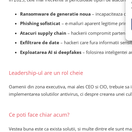
Ransomware de generatie noua
– incapaciteaza comp
Phishing sofisticat
– e-mailuri aparent legitime prin ca
Atacuri supply chain
– hackerii compromit partenerii 
Exfiltrare de date
– hackeri care fura informatii sensib
Exploatarea AI si deepfakes
– folosirea inteligentei a
Leadership-ul are un rol cheie
Oamenii din zona executiva, mai ales CEO si CIO, trebuie sa 
implementarea solutiilor antivirus, ci despre crearea unei cul
Ce poti face chiar acum?
Vestea buna este ca exista solutii, si multe dintre ele sunt mai