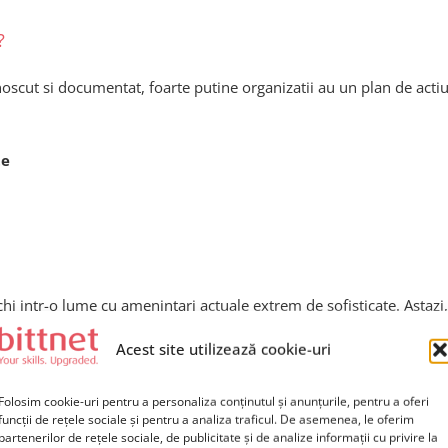
?
oscut si documentat, foarte putine organizatii au un plan de actiu
te
hi intr-o lume cu amenintari actuale extrem de sofisticate. Astazi,
 clare si resurse serioase.
Acest site utilizează cookie-uri
Folosim cookie-uri pentru a personaliza conținutul și anunțurile, pentru a oferi
funcții de rețele sociale și pentru a analiza traficul. De asemenea, le oferim
partenerilor de rețele sociale, de publicitate și de analize informații cu privire la
bernetice sunt: