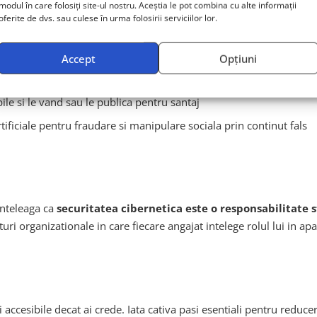
modul în care folosiți site-ul nostru. Aceștia le pot combina cu alte informații
oferite de dvs. sau culese în urma folosirii serviciilor lor.
let sistemele, cripteaza datele si cere rascumparari uriase in c
re angajatii sunt pacaliti sa acceseze linkuri malitioase sau sa ofe
Accept
Opțiuni
sau furnizorii pentru a accesa retele mai mari
ile si le vand sau le publica pentru santaj
rtificiale pentru fraudare si manipulare sociala prin continut fals
inteleaga ca
securitatea cibernetica este o responsabilitate 
turi organizationale in care fiecare angajat intelege rolul lui in a
 accesibile decat ai crede. Iata cativa pasi esentiali pentru reducer