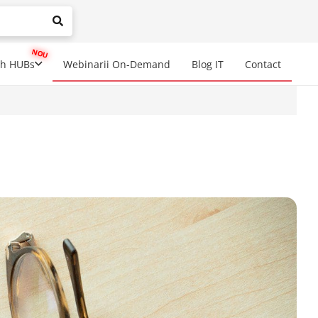
mplete results are available use up and down arrows to review a
ch HUBs
Webinarii On-Demand
Blog IT
Contact