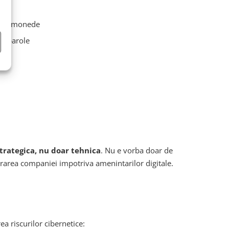
ripto-monede
re parole
strategica, nu doar tehnica
. Nu e vorba doar de
pararea companiei impotriva amenintarilor digitale.
ea riscurilor cibernetice: