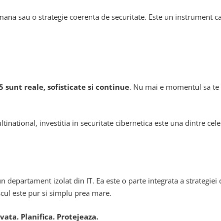
na sau o strategie coerenta de securitate. Este un instrument care 
 sunt reale, sofisticate si continue
. Nu mai e momentul sa te i
national, investitia in securitate cibernetica este una dintre cele m
n departament izolat din IT. Ea este o parte integrata a strategiei 
iscul este pur si simplu prea mare.
ata. Planifica. Protejeaza.