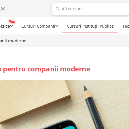
226
When autoco
izice
Cursuri Companii
Cursuri Instituții Publice
Te
panii moderne
ica pentru companii moderne