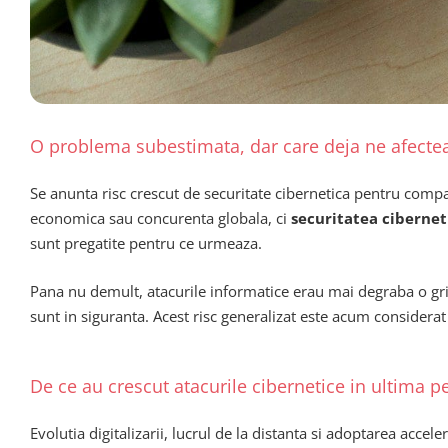
O problema subestimata, dar care deja ne afecte
Se anunta risc crescut de securitate cibernetica pentru comp
economica sau concurenta globala, ci
securitatea cibernet
sunt pregatite pentru ce urmeaza.
Pana nu demult, atacurile informatice erau mai degraba o grija
sunt in siguranta. Acest risc generalizat este acum considerat d
De ce au crescut atacurile cibernetice in ultima p
Evolutia digitalizarii, lucrul de la distanta si adoptarea acce