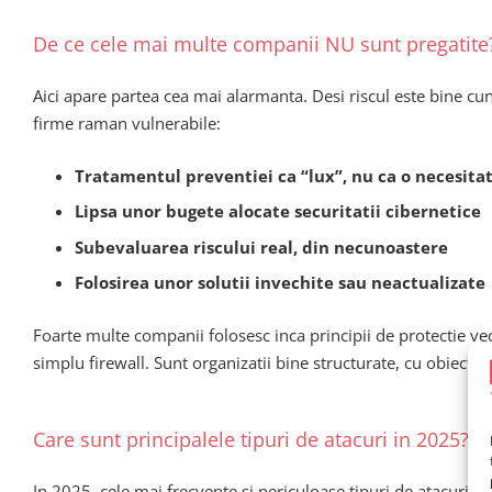
De ce cele mai multe companii NU sunt pregatite
Aici apare partea cea mai alarmanta. Desi riscul este bine cun
firme raman vulnerabile:
Tratamentul preventiei ca “lux”, nu ca o necesita
Lipsa unor bugete alocate securitatii cibernetice
Subevaluarea riscului real, din necunoastere
Folosirea unor solutii invechite sau neactualizate
Foarte multe companii folosesc inca principii de protectie vec
simplu firewall. Sunt organizatii bine structurate, cu obiective
Care sunt principalele tipuri de atacuri in 2025?
In 2025, cele mai frecvente si periculoase tipuri de atacuri ci