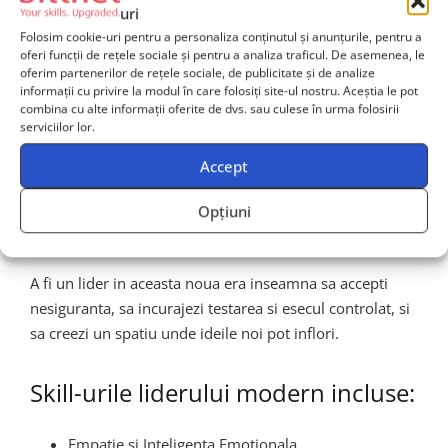
uri
Transformarii Continue
Folosim cookie-uri pentru a personaliza conținutul și anunțurile, pentru a
oferi funcții de rețele sociale și pentru a analiza traficul. De asemenea, le
oferim partenerilor de rețele sociale, de publicitate și de analize
informații cu privire la modul în care folosiți site-ul nostru. Aceștia le pot
Liderii organizatiilor trebuie sa evolueze din roluri
combina cu alte informații oferite de dvs. sau culese în urma folosirii
traditionale de control in roluri de
facilitatori
serviciilor lor.
strategici, coaches si catalizatori ai schimbarii
. Un
Accept
manager de proiect modern nu mai coordoneaza doar
livrabile, ci ghideaza echipe diverse, gestioneaza
Opțiuni
stakeholderi complecsi si catalizeaza impact real in
organizatie.
A fi un lider in aceasta noua era inseamna sa accepti
nesiguranta, sa incurajezi testarea si esecul controlat, si
sa creezi un spatiu unde ideile noi pot inflori.
Skill-urile liderului modern incluse:
Empatie si Inteligenta Emotionala