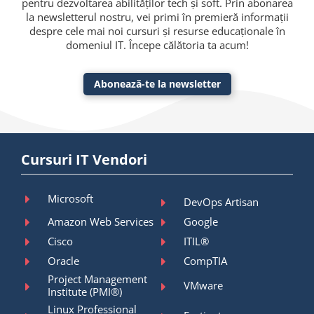
pentru dezvoltarea abilităților tech și soft. Prin abonarea
la newsletterul nostru, vei primi în premieră informații
despre cele mai noi cursuri și resurse educaționale în
domeniul IT. Începe călătoria ta acum!
Abonează-te la newsletter
Cursuri IT Vendori
Microsoft
DevOps Artisan
Amazon Web Services
Google
Cisco
ITIL®
Oracle
CompTIA
Project Management
VMware
Institute (PMI®)
Linux Professional