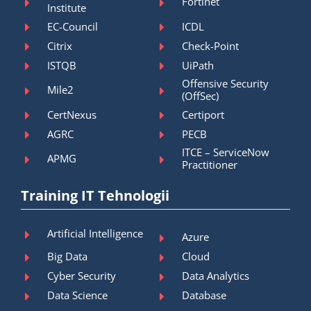
Fortinet
Institute
EC-Council
ICDL
Citrix
Check-Point
ISTQB
UiPath
Offensive Security
Mile2
(OffSec)
CertNexus
Certiport
AGRC
PECB
ITCE – ServiceNow
APMG
Practitioner
Training IT Tehnologii
Artificial Intelligence
Azure
Big Data
Cloud
Cyber Security
Data Analytics
Data Science
Database