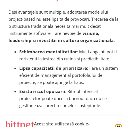
Desi avantajele sunt multiple, adoptarea modelului
project-based nu este lipsita de provocari. Trecerea de la
o structura traditionala necesita mai mult decat
instrumente software – are nevoie de
viziune,
leadership si investitii in cultura organizationala
.
Schimbarea mentalitatilor
: Multi angajati pot fi
rezistenti la iesirea din rutina si predictibilitate.
Lipsa capacitatii de prioritizare
: Fara un sistem
eficient de management al portofoliului de
proiecte, se poate ajunge la haos.
Exista riscul epuizarii
: Ritmul intens al
proiectelor poate duce la burnout daca nu se
gestioneaza corect resursele si asteptarile.
Leadershipul in Era
Acest site utilizează cookie-