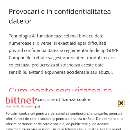
Provocarile in confidentialitatea
datelor
Tehnologia AI functioneaza cel mai bine cu date
numeroase si diverse, si exact aici apar dificultati
privind confidentialitatea si reglementarile de tip GDPR.
Companiile trebuie sa gestioneze atent modul in care
colecteaza, prelucreaza si stocheaza aceste date
sensibile, evitand expunerea accidentala sau abuzul.
Cum poate securitatea sa
Acest site utilizează cookie-
tina pasul cu evolutia
uri
rapida a AI?
Folosim cookie-uri pentru a personaliza conținutul și anunțurile, pentru a
oferi funcții de rețele sociale și pentru a analiza traficul. De asemenea, le
oferim partenerilor de rețele sociale, de publicitate și de analize
informații cu privire la modul în care folosiți site-ul nostru. Aceștia le pot