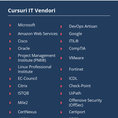
Cursuri IT Vendori
Microsoft
DevOps Artisan
Amazon Web Services
Google
Cisco
ITIL®
Oracle
CompTIA
Project Management
VMware
Institute (PMI®)
Linux Professional
Fortinet
Institute
EC-Council
ICDL
Citrix
Check-Point
ISTQB
UiPath
Offensive Security
Mile2
(OffSec)
CertNexus
Certiport