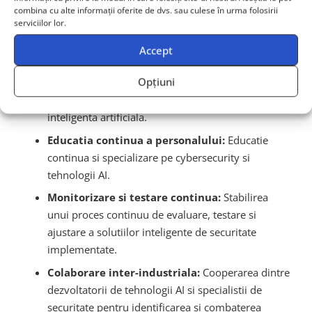
Pentru a asigura o securizare eficienta in fata
combina cu alte informații oferite de dvs. sau culese în urma folosirii
acceleratiei AI, companiile si profesionistii din
serviciilor lor.
cybersecurity trebuie sa adopte abordari moderne si
Accept
proactive:
Opțiuni
Investitii constante:
Investiti in tehnologiile noi
si echipamentele performante care utilizeaza
inteligenta artificiala.
Educatia continua a personalului:
Educatie
continua si specializare pe cybersecurity si
tehnologii AI.
Monitorizare si testare continua:
Stabilirea
unui proces continuu de evaluare, testare si
ajustare a solutiilor inteligente de securitate
implementate.
Colaborare inter-industriala:
Cooperarea dintre
dezvoltatorii de tehnologii AI si specialistii de
securitate pentru identificarea si combaterea