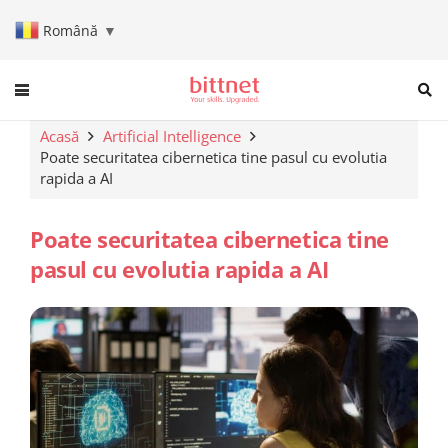
Română
▼
When autocomplete results are a
Acasă
Artificial Intelligence
Poate securitatea cibernetica tine pasul cu evolutia
rapida a AI
Poate securitatea cibernetica tine
pasul cu evolutia rapida a AI