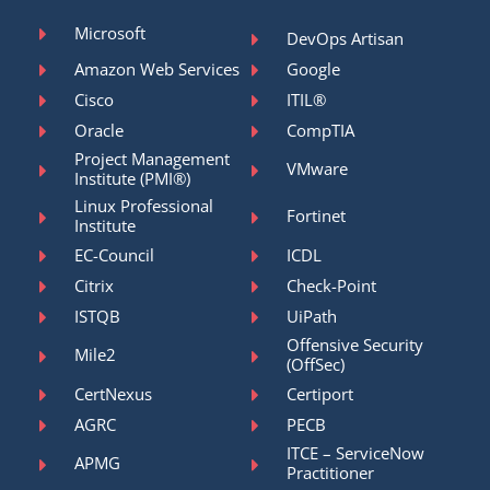
Microsoft
DevOps Artisan
Amazon Web Services
Google
Cisco
ITIL®
Oracle
CompTIA
Project Management
VMware
Institute (PMI®)
Linux Professional
Fortinet
Institute
EC-Council
ICDL
Citrix
Check-Point
ISTQB
UiPath
Offensive Security
Mile2
(OffSec)
CertNexus
Certiport
AGRC
PECB
ITCE – ServiceNow
APMG
Practitioner