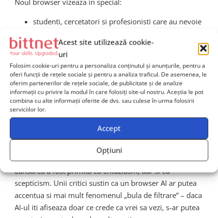
Noul browser vizeaza in special:
studenti, cercetatori si profesionisti care au nevoie
de informatii documentate rapid
Acest site utilizează cookie-
scriitori, creatori de continut si editori digitali
uri
publicul larg care s-a saturat de reclame si de
Folosim cookie-uri pentru a personaliza conținutul și anunțurile, pentru a
oferi funcții de rețele sociale și pentru a analiza traficul. De asemenea, le
articole fara valoare reala
oferim partenerilor de rețele sociale, de publicitate și de analize
informații cu privire la modul în care folosiți site-ul nostru. Aceștia le pot
Este, practic, un instrument pentru cei care cauta
combina cu alte informații oferite de dvs. sau culese în urma folosirii
serviciilor lor.
claritate in haosul informational.
Accept
Reactii din industrie
Opțiuni
Lansarea a fost primita cu entuziasm, dar si cu
scepticism. Unii critici sustin ca un browser AI ar putea
accentua si mai mult fenomenul „bula de filtrare” – daca
AI-ul iti afiseaza doar ce crede ca vrei sa vezi, s-ar putea