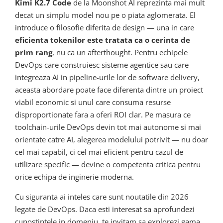
Kimi K2.7 Code
de la Moonshot AI reprezinta mai mult
decat un simplu model nou pe o piata aglomerata. El
introduce o filosofie diferita de design — una in care
eficienta tokenilor este tratata ca o cerinta de
prim rang
, nu ca un afterthought. Pentru echipele
DevOps care construiesc sisteme agentice sau care
integreaza AI in pipeline-urile lor de software delivery,
aceasta abordare poate face diferenta dintre un proiect
viabil economic si unul care consuma resurse
disproportionate fara a oferi ROI clar. Pe masura ce
toolchain-urile DevOps devin tot mai autonome si mai
orientate catre AI, alegerea modelului potrivit — nu doar
cel mai capabil, ci cel mai eficient pentru cazul de
utilizare specific — devine o competenta critica pentru
orice echipa de inginerie moderna.
Cu siguranta ai inteles care sunt noutatile din 2026
legate de DevOps. Daca esti interesat sa aprofundezi
cunostintele in domeniu, te invitam sa explorezi gama