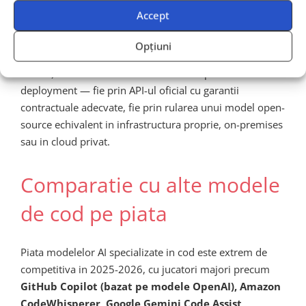
faca prin canale securizate, cu politici clare de
data
Accept
residency
, fara a expune codul sensibil prin API-uri
publice fara masuri adecvate de protectie. Organizatiile
Opțiuni
cu cerinte stricte de conformitate (GDPR, SOC2, ISO
27001) trebuie sa evalueze cu atentie optiunile de
deployment — fie prin API-ul oficial cu garantii
contractuale adecvate, fie prin rularea unui model open-
source echivalent in infrastructura proprie, on-premises
sau in cloud privat.
Comparatie cu alte modele
de cod pe piata
Piata modelelor AI specializate in cod este extrem de
competitiva in 2025-2026, cu jucatori majori precum
GitHub Copilot (bazat pe modele OpenAI), Amazon
CodeWhisperer, Google Gemini Code Assist,