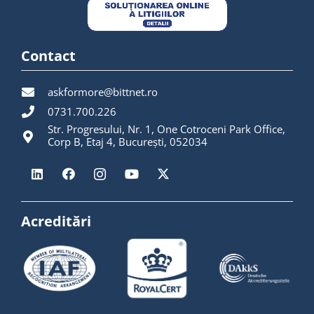
Contact
askformore@bittnet.ro
0731.700.226
Str. Progresului, Nr. 1, One Cotroceni Park Office,
Corp B, Etaj 4, București, 052034
Acreditări