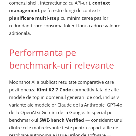
comenzi shell, interactiunea cu API-uri),
context
management
pe ferestre lungi de context si
planificare multi-step
cu minimizarea pasilor
redundanti care consuma tokeni fara a aduce valoare
aditionala.
Performanta pe
benchmark-uri relevante
Moonshot AI a publicat rezultate comparative care
pozitioneaza
Kimi K2.7 Code
competitiv fata de alte
modele de top in domeniul generarii de cod, inclusiv
variante ale modelelor Claude de la Anthropic, GPT-4o
de la OpenAI si Gemini de la Google. In special pe
benchmark-ul
SWE-bench Verified
— considerat unul
dintre cele mai relevante teste pentru capacitatile de
rezolvare autonoma a issue-urilor de software —