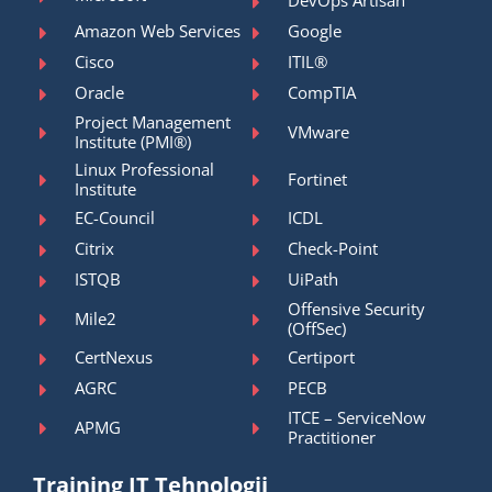
DevOps Artisan
Amazon Web Services
Google
Cisco
ITIL®
Oracle
CompTIA
Project Management
VMware
Institute (PMI®)
Linux Professional
Fortinet
Institute
EC-Council
ICDL
Citrix
Check-Point
ISTQB
UiPath
Offensive Security
Mile2
(OffSec)
CertNexus
Certiport
AGRC
PECB
ITCE – ServiceNow
APMG
Practitioner
Training IT Tehnologii