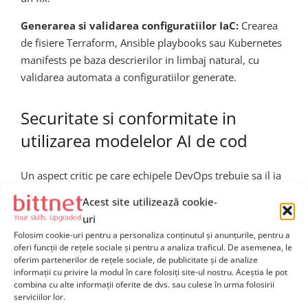
Generarea si validarea configuratiilor IaC:
Crearea
de fisiere Terraform, Ansible playbooks sau Kubernetes
manifests pe baza descrierilor in limbaj natural, cu
validarea automata a configuratiilor generate.
Securitate si conformitate in
utilizarea modelelor AI de cod
Un aspect critic pe care echipele DevOps trebuie sa il ia
in considerare atunci cand integreaza modele AI ca Kimi
Acest site utilizează cookie-
K2.7 Code in fluxurile lor de lucru este
securitatea si
uri
conformitatea datelor
. Codul sursa este adesea unul
Folosim cookie-uri pentru a personaliza conținutul și anunțurile, pentru a
dintre cele mai sensibile active ale unei organizatii,
oferi funcții de rețele sociale și pentru a analiza traficul. De asemenea, le
oferim partenerilor de rețele sociale, de publicitate și de analize
continand logica de business proprietara, credentiale
informații cu privire la modul în care folosiți site-ul nostru. Aceștia le pot
hardcodate accidental sau informatii despre arhitectura
combina cu alte informații oferite de dvs. sau culese în urma folosirii
interna a sistemelor. Este esential ca integrarea sa se
serviciilor lor.