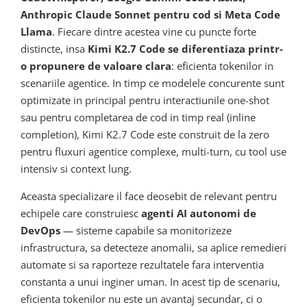
Anthropic Claude Sonnet pentru cod si Meta Code
Llama
. Fiecare dintre acestea vine cu puncte forte
distincte, insa
Kimi K2.7 Code se diferentiaza printr-
o propunere de valoare clara
: eficienta tokenilor in
scenariile agentice. In timp ce modelele concurente sunt
optimizate in principal pentru interactiunile one-shot
sau pentru completarea de cod in timp real (inline
completion), Kimi K2.7 Code este construit de la zero
pentru fluxuri agentice complexe, multi-turn, cu tool use
intensiv si context lung.
Aceasta specializare il face deosebit de relevant pentru
echipele care construiesc
agenti AI autonomi de
DevOps
— sisteme capabile sa monitorizeze
infrastructura, sa detecteze anomalii, sa aplice remedieri
automate si sa raporteze rezultatele fara interventia
constanta a unui inginer uman. In acest tip de scenariu,
eficienta tokenilor nu este un avantaj secundar, ci o