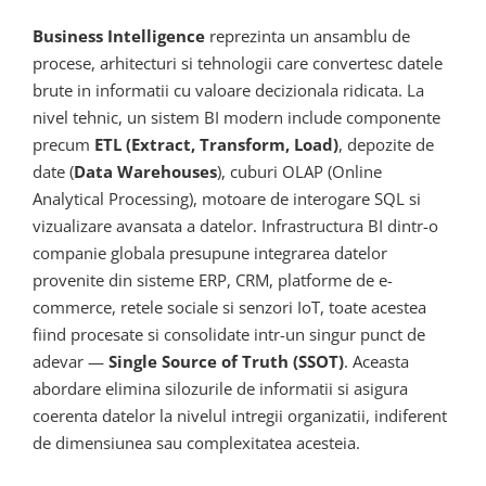
Business Intelligence
reprezinta un ansamblu de
procese, arhitecturi si tehnologii care convertesc datele
brute in informatii cu valoare decizionala ridicata. La
nivel tehnic, un sistem BI modern include componente
precum
ETL (Extract, Transform, Load)
, depozite de
date (
Data Warehouses
), cuburi OLAP (Online
Analytical Processing), motoare de interogare SQL si
vizualizare avansata a datelor. Infrastructura BI dintr-o
companie globala presupune integrarea datelor
provenite din sisteme ERP, CRM, platforme de e-
commerce, retele sociale si senzori IoT, toate acestea
fiind procesate si consolidate intr-un singur punct de
adevar —
Single Source of Truth (SSOT)
. Aceasta
abordare elimina silozurile de informatii si asigura
coerenta datelor la nivelul intregii organizatii, indiferent
de dimensiunea sau complexitatea acesteia.