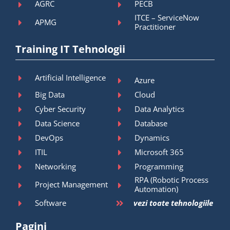
AGRC
PECB
ITCE – ServiceNow
APMG
Practitioner
Training IT Tehnologii
Artificial Intelligence
Azure
Big Data
Cloud
Cyber Security
Data Analytics
Data Science
Database
DevOps
Dynamics
ITIL
Microsoft 365
Networking
Programming
RPA (Robotic Process
Project Management
Automation)
Software
vezi toate tehnologiile
Pagini