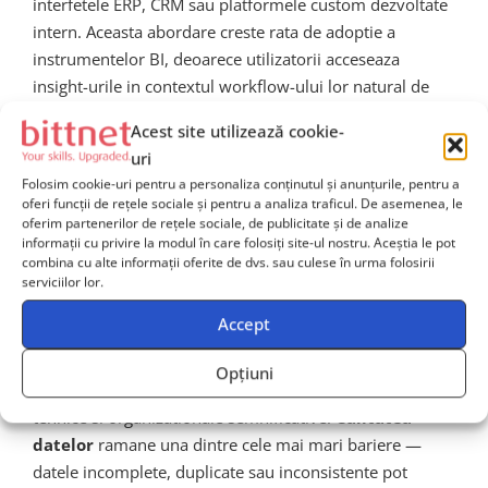
interfetele ERP, CRM sau platformele custom dezvoltate
intern. Aceasta abordare creste rata de adoptie a
instrumentelor BI, deoarece utilizatorii acceseaza
insight-urile in contextul workflow-ului lor natural de
lucru, fara a fi nevoiti sa navigheze intre aplicatii
Acest site utilizează cookie-
separate.
uri
Folosim cookie-uri pentru a personaliza conținutul și anunțurile, pentru a
Provocari in
oferi funcții de rețele sociale și pentru a analiza traficul. De asemenea, le
oferim partenerilor de rețele sociale, de publicitate și de analize
informații cu privire la modul în care folosiți site-ul nostru. Aceștia le pot
implementarea Business
combina cu alte informații oferite de dvs. sau culese în urma folosirii
serviciilor lor.
Intelligence la scara globala
Accept
In ciuda beneficiilor evidente, implementarea unui
Opțiuni
sistem BI la nivel enterprise global vine cu provocari
tehnice si organizationale semnificative.
Calitatea
datelor
ramane una dintre cele mai mari bariere —
datele incomplete, duplicate sau inconsistente pot