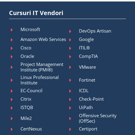
Cursuri IT Vendori
Microsoft
DevOps Artisan
Amazon Web Services
Google
Cisco
ITIL®
Oracle
CompTIA
Project Management
VMware
Institute (PMI®)
Linux Professional
Fortinet
Institute
EC-Council
ICDL
Citrix
Check-Point
ISTQB
UiPath
Offensive Security
Mile2
(OffSec)
CertNexus
Certiport