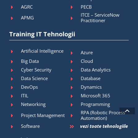
AGRC
PECB
ITCE – ServiceNow
APMG
Practitioner
Training IT Tehnologii
Artificial Intelligence
Azure
Big Data
Cloud
Cyber Security
Data Analytics
Data Science
Database
DevOps
Dynamics
ITIL
Microsoft 365
Networking
Programming
RPA (Robotic Process
Project Management
Automation)
Software
vezi toate tehnologiile