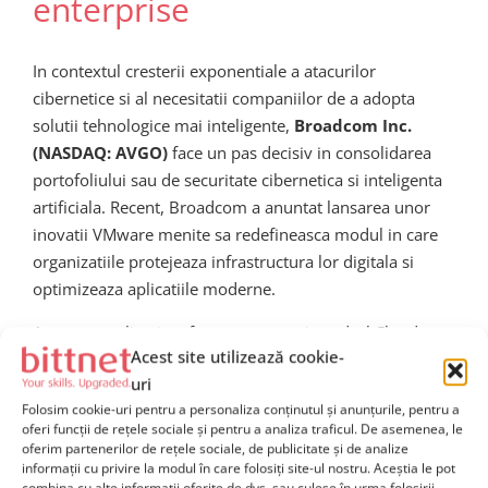
enterprise
In contextul cresterii exponentiale a atacurilor
cibernetice si al necesitatii companiilor de a adopta
solutii tehnologice mai inteligente,
Broadcom Inc.
(NASDAQ: AVGO)
face un pas decisiv in consolidarea
portofoliului sau de securitate cibernetica si inteligenta
artificiala. Recent, Broadcom a anuntat lansarea unor
inovatii VMware menite sa redefineasca modul in care
organizatiile protejeaza infrastructura lor digitala si
optimizeaza aplicatiile moderne.
Aceste actualizari au fost prezentate in cadrul Cloud
Acest site utilizează cookie-
Native Security Conference, subliniind angajamentul
uri
Broadcom de a oferi o platforma coerenta, simplificata
Folosim cookie-uri pentru a personaliza conținutul și anunțurile, pentru a
si puternica care sa le permita companiilor sa adopte
oferi funcții de rețele sociale și pentru a analiza traficul. De asemenea, le
transformarea digitala in siguranta
.
oferim partenerilor de rețele sociale, de publicitate și de analize
informații cu privire la modul în care folosiți site-ul nostru. Aceștia le pot
combina cu alte informații oferite de dvs. sau culese în urma folosirii