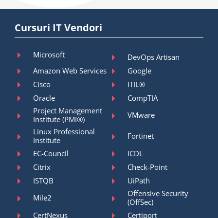
Cursuri IT Vendori
Microsoft
DevOps Artisan
Amazon Web Services
Google
Cisco
ITIL®
Oracle
CompTIA
Project Management
VMware
Institute (PMI®)
Linux Professional
Fortinet
Institute
EC-Council
ICDL
Citrix
Check-Point
ISTQB
UiPath
Offensive Security
Mile2
(OffSec)
CertNexus
Certiport