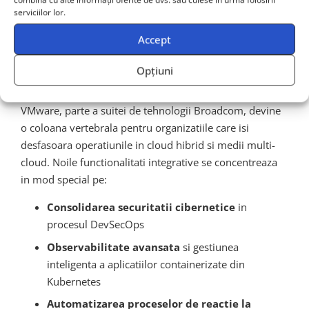
Ce aduce nou Broadcom
serviciilor lor.
prin inovatiile VMware
Accept
pentru 2025?
Opțiuni
VMware, parte a suitei de tehnologii Broadcom, devine
o coloana vertebrala pentru organizatiile care isi
desfasoara operatiunile in cloud hibrid si medii multi-
cloud. Noile functionalitati integrative se concentreaza
in mod special pe:
Consolidarea securitatii cibernetice
in
procesul DevSecOps
Observabilitate avansata
si gestiunea
inteligenta a aplicatiilor containerizate din
Kubernetes
Automatizarea proceselor de reactie la