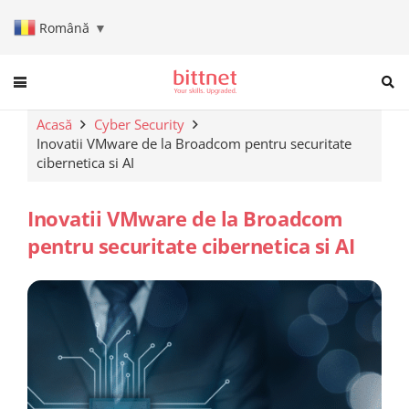
Română
▼
When autocomplete results are a
Acasă
Cyber Security
Inovatii VMware de la Broadcom pentru securitate
cibernetica si AI
Inovatii VMware de la Broadcom
pentru securitate cibernetica si AI