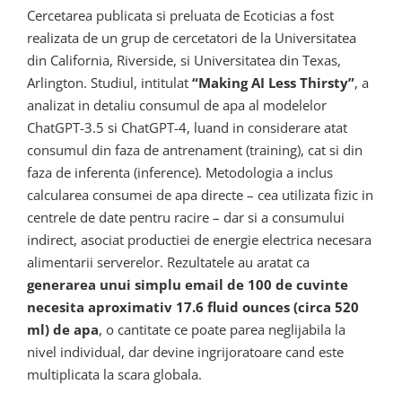
Cercetarea publicata si preluata de Ecoticias a fost
realizata de un grup de cercetatori de la Universitatea
din California, Riverside, si Universitatea din Texas,
Arlington. Studiul, intitulat
“Making AI Less Thirsty”
, a
analizat in detaliu consumul de apa al modelelor
ChatGPT-3.5 si ChatGPT-4, luand in considerare atat
consumul din faza de antrenament (training), cat si din
faza de inferenta (inference). Metodologia a inclus
calcularea consumei de apa directe – cea utilizata fizic in
centrele de date pentru racire – dar si a consumului
indirect, asociat productiei de energie electrica necesara
alimentarii serverelor. Rezultatele au aratat ca
generarea unui simplu email de 100 de cuvinte
necesita aproximativ 17.6 fluid ounces (circa 520
ml) de apa
, o cantitate ce poate parea neglijabila la
nivel individual, dar devine ingrijoratoare cand este
multiplicata la scara globala.