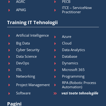
AGRC
PECB
ITCE – ServiceNow
APMG
Practitioner
Training IT Tehnologii
Artificial Intelligence
Azure
Big Data
Cloud
Cyber Security
Data Analytics
Data Science
Database
DevOps
Dynamics
ITIL
Microsoft 365
Networking
Programming
RPA (Robotic Process
Project Management
Automation)
Software
vezi toate tehnologiile
Pagini