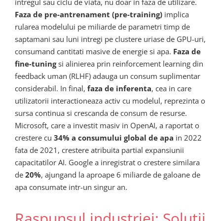
intregul sau ciclu de viata, nu doar in faza de utilizare.
Faza de pre-antrenament (pre-training)
implica
rularea modelului pe miliarde de parametri timp de
saptamani sau luni intregi pe clustere uriase de GPU-uri,
consumand cantitati masive de energie si apa.
Faza de
fine-tuning
si alinierea prin reinforcement learning din
feedback uman (RLHF) adauga un consum suplimentar
considerabil. In final,
faza de inferenta
, cea in care
utilizatorii interactioneaza activ cu modelul, reprezinta o
sursa continua si crescanda de consum de resurse.
Microsoft, care a investit masiv in OpenAI, a raportat o
crestere cu
34% a consumului global de apa
in 2022
fata de 2021, crestere atribuita partial expansiunii
capacitatilor AI. Google a inregistrat o crestere similara
de
20%
, ajungand la aproape 6 miliarde de galoane de
apa consumate intr-un singur an.
Raspunsul industriei: Solutii