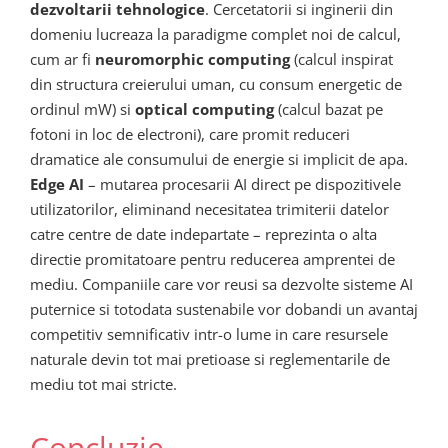
dezvoltarii tehnologice
. Cercetatorii si inginerii din
domeniu lucreaza la paradigme complet noi de calcul,
cum ar fi
neuromorphic computing
(calcul inspirat
din structura creierului uman, cu consum energetic de
ordinul mW) si
optical computing
(calcul bazat pe
fotoni in loc de electroni), care promit reduceri
dramatice ale consumului de energie si implicit de apa.
Edge AI
– mutarea procesarii AI direct pe dispozitivele
utilizatorilor, eliminand necesitatea trimiterii datelor
catre centre de date indepartate – reprezinta o alta
directie promitatoare pentru reducerea amprentei de
mediu. Companiile care vor reusi sa dezvolte sisteme AI
puternice si totodata sustenabile vor dobandi un avantaj
competitiv semnificativ intr-o lume in care resursele
naturale devin tot mai pretioase si reglementarile de
mediu tot mai stricte.
Concluzie