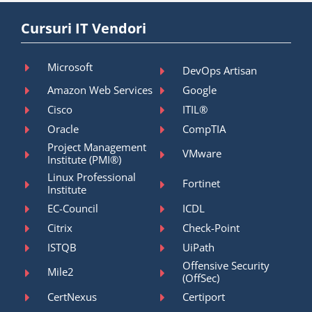
Cursuri IT Vendori
Microsoft
DevOps Artisan
Amazon Web Services
Google
Cisco
ITIL®
Oracle
CompTIA
Project Management
VMware
Institute (PMI®)
Linux Professional
Fortinet
Institute
EC-Council
ICDL
Citrix
Check-Point
ISTQB
UiPath
Offensive Security
Mile2
(OffSec)
CertNexus
Certiport