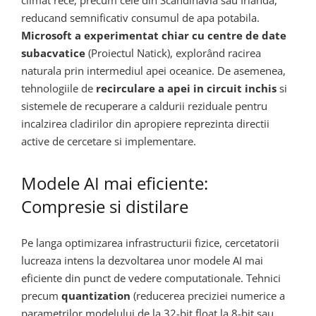
climat rece, precum cele din Scandinavia sau Irlanda,
reducand semnificativ consumul de apa potabila.
Microsoft a experimentat chiar cu centre de date
subacvatice
(Proiectul Natick), explorând racirea
naturala prin intermediul apei oceanice. De asemenea,
tehnologiile de
recirculare a apei in circuit inchis
si
sistemele de recuperare a caldurii reziduale pentru
incalzirea cladirilor din apropiere reprezinta directii
active de cercetare si implementare.
Modele AI mai eficiente:
Compresie si distilare
Pe langa optimizarea infrastructurii fizice, cercetatorii
lucreaza intens la dezvoltarea unor modele AI mai
eficiente din punct de vedere computationale. Tehnici
precum
quantization
(reducerea preciziei numerice a
parametrilor modelului de la 32-bit float la 8-bit sau