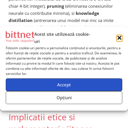
chiar 4-bit integer),
pruning
(eliminarea conexiunilor
neurale cu contributie minima), si
knowledge
distillation
(antrenarea unui model mai mic sa imite
comportamentul unui model mai mare) permit
Acest site utilizează cookie-
reducerea semnificativa a resurselor necesare atat in
uri
faza de antrenament, cat si in cea de inferenta. Modele
Folosim cookie-uri pentru a personaliza conținutul și anunțurile, pentru a
precum
Mistral 7B, LLaMA 3
sau
Phi-3 de la
oferi funcții de rețele sociale și pentru a analiza traficul. De asemenea, le
Microsoft
demonstreaza ca performante ridicate pot fi
oferim partenerilor de rețele sociale, de publicitate și de analize
atinse cu arhitecturi mult mai compacte, reducand astfel
informații cu privire la modul în care folosiți site-ul nostru. Aceștia le pot
combina cu alte informații oferite de dvs. sau culese în urma folosirii
amprenta de carbon si hidrica asociata.
Arhitecturile
serviciilor lor.
de tip Mixture of Experts (MoE)
, folosite in GPT-4 si
Mixtral, activeaza doar o parte din parametrii modelului
Accept
pentru fiecare token, imbunatatind eficienta
Opțiuni
computationala fara a sacrifica calitatea output-ului.
Implicatii etice si