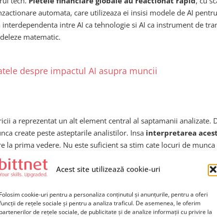
orul tech.
Pietele financiare globale au reactionat rapid
, cu s
zactionare automata, care utilizeaza ei insisi modele de AI pentru 
a interdependenta intre AI ca tehnologie si AI ca instrument de t
modeleze matematic.
atele despre impactul AI asupra muncii
cii a reprezentat un alt element central al saptamanii analizate. D
ca create peste asteptarile analistilor. Insa
interpretarea acest
e la prima vedere. Nu este suficient sa stim cate locuri de munca a
nt vulnerabile la automatizare pe termen mediu si lung.
Acest site utilizează cookie-uri
nu elimina uniform locurile de munca, ci le restructureaza. Sarcin
atizare. In schimb, rolurile care presupun gandire critica, creati
Folosim cookie-uri pentru a personaliza conținutul și anunțurile, pentru a oferi
funcții de rețele sociale și pentru a analiza traficul. De asemenea, le oferim
na se afla intr-un proces de tranzitie accelerata
, in care s
partenerilor de rețele sociale, de publicitate și de analize informații cu privire la
itate, nu neaparat ca inlocuitori ai angajatilor.