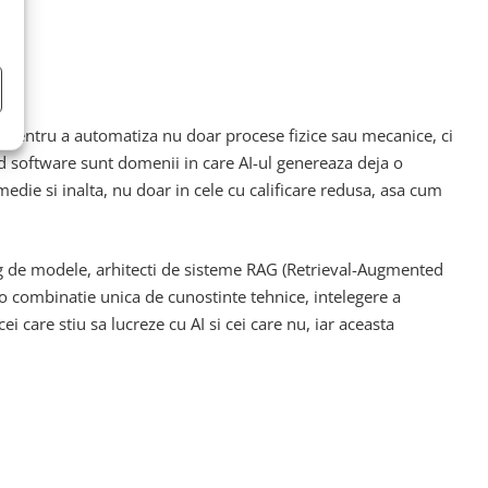
AI pentru a automatiza nu doar procese fizice sau mecanice, ci
cod software sunt domenii in care AI-ul genereaza deja o
die si inalta, nu doar in cele cu calificare redusa, asa cum
ning de modele, arhitecti de sisteme RAG (Retrieval-Augmented
ta o combinatie unica de cunostinte tehnice, intelegere a
i care stiu sa lucreze cu AI si cei care nu, iar aceasta