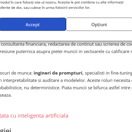
modul în care folosiți site-ul nostru. Aceștia le pot combina cu alte informații
oferite de dvs. sau culese în urma folosirii serviciilor lor.
gorii de locuri de munca
Accept
Opțiuni
e cel de
automatizare cognitiva
, adica utilizarea modelelor de 
l, consultanta financiara, redactarea de continut sau scrierea de 
iune puternica asupra pietei muncii in sectoarele cu calificare me
 locuri de munca:
ingineri de prompturi
, specialisti in fine-tu
 in interpretabilitate si auditare a modelelor. Aceste roluri necesi
bilistice, nu deterministice. Piata muncii se bifurca astfel intre ce
seaza.
ta cu inteligenta artificiala
giei