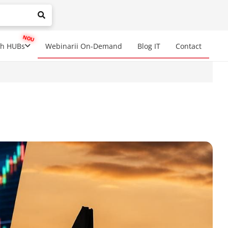
mplete results are available use up and down arrows to review a
ch HUBs
Webinarii On-Demand
Blog IT
Contact