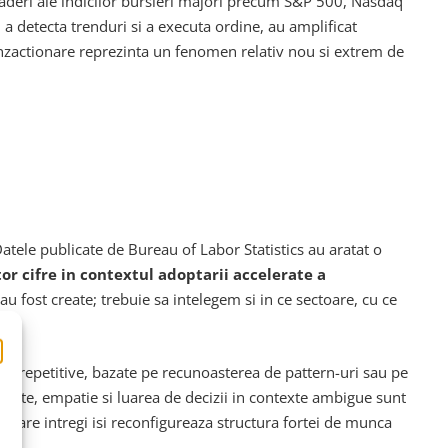
caderi ale indicilor bursieri majori precum S&P 500, Nasdaq
a detecta trenduri si a executa ordine, au amplificat
ranzactionare reprezinta un fenomen relativ nou si extrem de
atele publicate de Bureau of Labor Statistics au aratat o
or cifre in contextul adoptarii accelerate a
u fost create; trebuie sa intelegem si in ce sectoare, cu ce
ile repetitive, bazate pe recunoasterea de pattern-uri sau pe
vitate, empatie si luarea de decizii in contexte ambigue sunt
ectoare intregi isi reconfigureaza structura fortei de munca