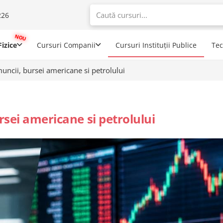
226
When autoco
izice
Cursuri Companii
Cursuri Instituții Publice
Te
muncii, bursei americane si petrolului
rsei americane si petrolului