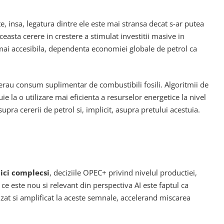
e, insa, legatura dintre ele este mai stransa decat s-ar putea
aceasta cerere in crestere a stimulat investitii masive in
 mai accesibila, dependenta economiei globale de petrol ca
erau consum suplimentar de combustibili fosili. Algoritmii de
 la o utilizare mai eficienta a resurselor energetice la nivel
pra cererii de petrol si, implicit, asupra pretului acestuia.
tici complecsi
, deciziile OPEC+ privind nivelul productiei,
 ce este nou si relevant din perspectiva AI este faptul ca
izat si amplificat la aceste semnale, accelerand miscarea