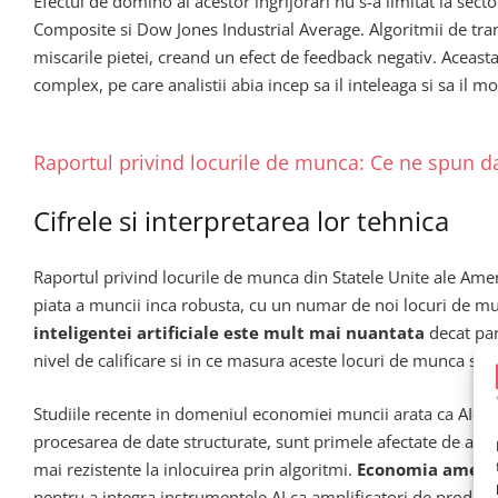
Efectul de domino al acestor ingrijorari nu s-a limitat la sect
Composite si Dow Jones Industrial Average. Algoritmii de tran
miscarile pietei, creand un efect de feedback negativ. Aceast
complex, pe care analistii abia incep sa il inteleaga si sa il 
Raportul privind locurile de munca: Ce ne spun d
Cifrele si interpretarea lor tehnica
Raportul privind locurile de munca din Statele Unite ale Ameri
piata a muncii inca robusta, cu un numar de noi locuri de mun
inteligentei artificiale este mult mai nuantata
decat par
nivel de calificare si in ce masura aceste locuri de munca su
Studiile recente in domeniul economiei muncii arata ca AI-ul 
procesarea de date structurate, sunt primele afectate de autom
mai rezistente la inlocuirea prin algoritmi.
Economia america
pentru a integra instrumentele AI ca amplificatori de productiv