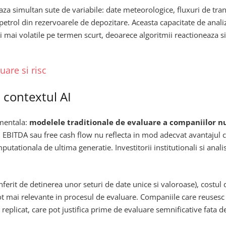
eaza simultan sute de variabile: date meteorologice, fluxuri de t
 de petrol din rezervoarele de depozitare. Aceasta capacitate de ana
si mai volatile pe termen scurt, deoarece algoritmii reactioneaza 
are si risc
 contextul AI
amentala:
modelele traditionale de evaluare a companiilor nu
o, EBITDA sau free cash flow nu reflecta in mod adecvat avantajul 
utationala de ultima generatie. Investitorii institutionali si analis
ferit de detinerea unor seturi de date unice si valoroase), costul 
ot mai relevante in procesul de evaluare. Companiile care reusesc
e replicat, care pot justifica prime de evaluare semnificative fata 