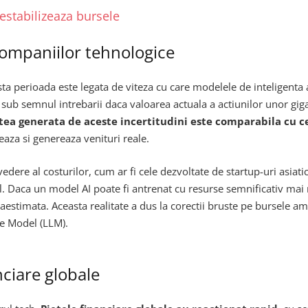
 destabilizeaza bursele
 companiilor tehnologice
a perioada este legata de viteza cu care modelele de inteligenta a
a sub semnul intrebarii daca valoarea actuala a actiunilor unor gi
atea generata de aceste incertitudini este comparabila cu 
eaza si genereaza venituri reale.
dere al costurilor, cum ar fi cele dezvoltate de startup-uri asiatic
cul. Daca un model AI poate fi antrenat cu resurse semnificativ mai
raestimata. Aceasta realitate a dus la corectii bruste pe bursele 
e Model (LLM).
nciare globale