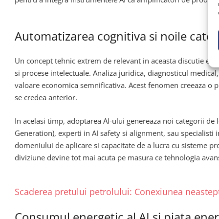
Automatizarea cognitiva si noile cate
Un concept tehnic extrem de relevant in aceasta discutie est
si procese intelectuale. Analiza juridica, diagnosticul medica
valoare economica semnificativa. Acest fenomen creeaza o pres
se credea anterior.
In acelasi timp, adoptarea AI-ului genereaza noi categorii de
Generation), experti in AI safety si alignment, sau specialisti
domeniului de aplicare si capacitate de a lucra cu sisteme proba
diviziune devine tot mai acuta pe masura ce tehnologia avan
Scaderea pretului petrolului: Conexiunea neastepta
Consumul energetic al AI si piata ener