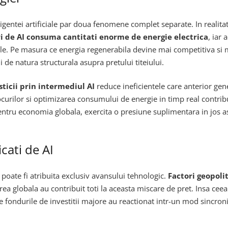
ligentei artificiale par doua fenomene complet separate. In realitat
 de AI consuma cantitati enorme de energie electrica
, iar 
bile. Pe masura ce energia regenerabila devine mai competitiva si
de natura structurala asupra pretului titeiului.
sticii prin intermediul AI
reduce ineficientele care anterior gen
urilor si optimizarea consumului de energie in timp real contribuie
entru economia globala, exercita o presiune suplimentara in jos asu
icati de AI
poate fi atribuita exclusiv avansului tehnologic.
Factori geopoli
rea globala au contribuit toti la aceasta miscare de pret. Insa ceea
de fondurile de investitii majore au reactionat intr-un mod sincron