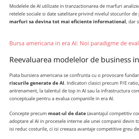
Modelele de AI utilizate in tranzactionarea de marfuri analiz
retelele sociale si date satelitare privind nivelul stocurilor
marfuri sa devina tot mai eficiente informational
, dar 
Bursa americana in era AI: Noi paradigme de evalu
Reevaluarea modelelor de business in
Piata bursiera americana se confrunta cu o provocare fund
riscurile generate de AI
. Indicatori clasici precum P/E rati
antrenament, la talentul de top in AI sau la infrastructura comp
conceptuale pentru a evalua companiile in era AI.
Concepte precum
moat-ul de date
(avantajul competitiv con
adoptare al AI in procesele interne ale unei companii devin t
isi reduc costurile, ci isi creeaza avantaje competitive greu d