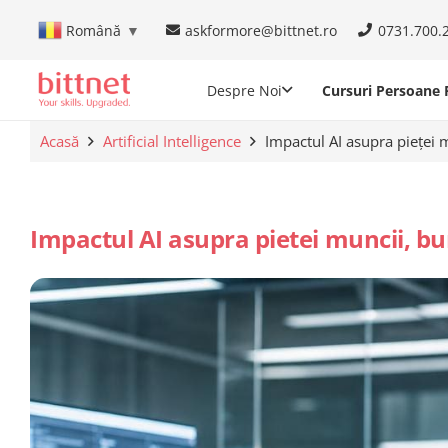
askformore@bittnet.ro
0731.700.
Română
▼
Despre Noi
Cursuri Persoane F
Acasă
Artificial Intelligence
Impactul AI asupra pieței 
Impactul AI asupra pietei muncii, bu