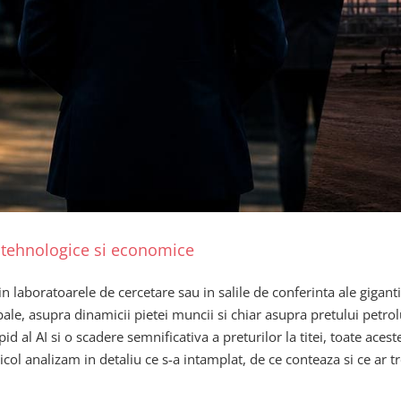
 tehnologice si economice
 in laboratoarele de cercetare sau in salile de conferinta ale giga
obale, asupra dinamicii pietei muncii si chiar asupra pretului pet
d al AI si o scadere semnificativa a preturilor la titei, toate aces
ticol analizam in detaliu ce s-a intamplat, de ce conteaza si ce ar