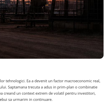
ntilor tehnologici. Ea a devenit un factor macroeconomic real,
rolului. Saptamana trecuta a adus in prim-plan o combinatie
tea creand un context extrem de volatil pentru investitori,
 trebui sa urmarim in continuare.