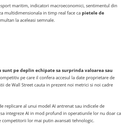
ransport maritim, indicatori macroeconomici, sentimentul din
liza multidimensionala in timp real face ca
pietele de
simultan la aceleasi semnale.
 sunt pe deplin echipate sa surprinda valoarea sau
competitiv pe care il confera accesul la date proprietare de
tii de Wall Street cauta in prezent noi metrici si noi cadre
de replicare al unui model AI antrenat sau indicele de
 sa integreze AI in mod profund in operatiunile lor nu doar ca
de competitorii lor mai putin avansati tehnologic.