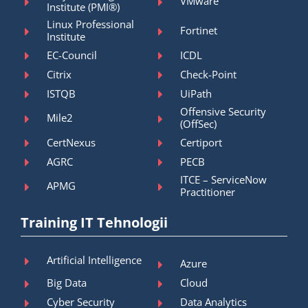
VMware
Institute (PMI®)
Linux Professional
Fortinet
Institute
EC-Council
ICDL
Citrix
Check-Point
ISTQB
UiPath
Offensive Security
Mile2
(OffSec)
CertNexus
Certiport
AGRC
PECB
ITCE – ServiceNow
APMG
Practitioner
Training IT Tehnologii
Artificial Intelligence
Azure
Big Data
Cloud
Cyber Security
Data Analytics