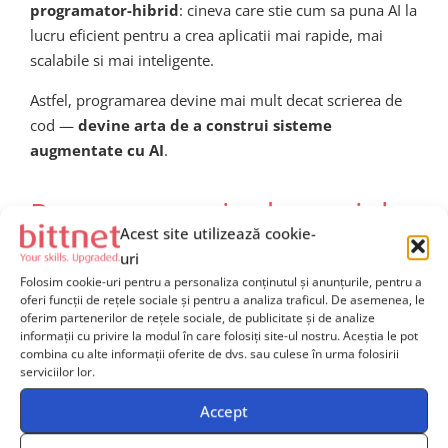
programator-hibrid
: cineva care stie cum sa puna AI la
lucru eficient pentru a crea aplicatii mai rapide, mai
scalabile si mai inteligente.
Astfel, programarea devine mai mult decat scrierea de
cod —
devine arta de a construi sisteme
augmentate cu AI
.
Programarea in domeniul
Acest site utilizează cookie-
DevOps si AI
uri
Folosim cookie-uri pentru a personaliza conținutul și anunțurile, pentru a
oferi funcții de rețele sociale și pentru a analiza traficul. De asemenea, le
DevOps joaca un rol critic in implementarea si
oferim partenerilor de rețele sociale, de publicitate și de analize
mentenanta sistemelor AI. Automatizarea proceselor de
informații cu privire la modul în care folosiți site-ul nostru. Aceștia le pot
combina cu alte informații oferite de dvs. sau culese în urma folosirii
deployment, testare si optimizare continua sunt
serviciilor lor.
fundamentele unei infrastructuri AI reziliente. Iata
Accept
cateva exemple de intersectie intre DevOps si
programare in era AI: