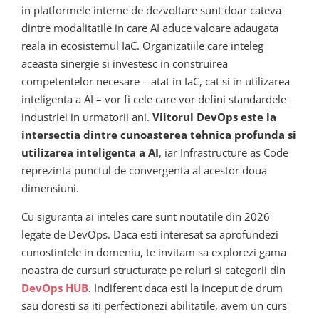
in platformele interne de dezvoltare sunt doar cateva
dintre modalitatile in care AI aduce valoare adaugata
reala in ecosistemul IaC. Organizatiile care inteleg
aceasta sinergie si investesc in construirea
competentelor necesare – atat in IaC, cat si in utilizarea
inteligenta a AI – vor fi cele care vor defini standardele
industriei in urmatorii ani.
Viitorul DevOps este la
intersectia dintre cunoasterea tehnica profunda si
utilizarea inteligenta a AI
, iar Infrastructure as Code
reprezinta punctul de convergenta al acestor doua
dimensiuni.
Cu siguranta ai inteles care sunt noutatile din 2026
legate de DevOps. Daca esti interesat sa aprofundezi
cunostintele in domeniu, te invitam sa explorezi gama
noastra de cursuri structurate pe roluri si categorii din
DevOps HUB
. Indiferent daca esti la inceput de drum
sau doresti sa iti perfectionezi abilitatile, avem un curs