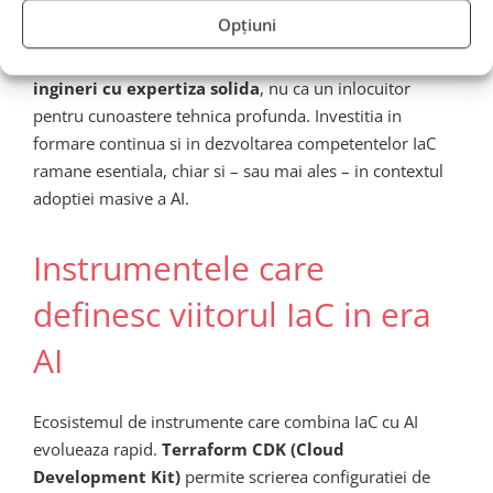
de AI, nu va putea depana probleme complexe si nu va
Opțiuni
putea lua decizii arhitecturale informate. AI trebuie
vazut ca un
multiplicator de productivitate pentru
ingineri cu expertiza solida
, nu ca un inlocuitor
pentru cunoastere tehnica profunda. Investitia in
formare continua si in dezvoltarea competentelor IaC
ramane esentiala, chiar si – sau mai ales – in contextul
adoptiei masive a AI.
Instrumentele care
definesc viitorul IaC in era
AI
Ecosistemul de instrumente care combina IaC cu AI
evolueaza rapid.
Terraform CDK (Cloud
Development Kit)
permite scrierea configuratiei de