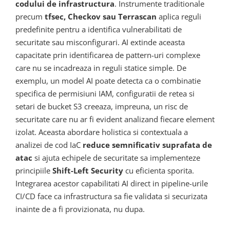
codului de infrastructura
. Instrumente traditionale
precum
tfsec, Checkov sau Terrascan
aplica reguli
predefinite pentru a identifica vulnerabilitati de
securitate sau misconfigurari. AI extinde aceasta
capacitate prin identificarea de pattern-uri complexe
care nu se incadreaza in reguli statice simple. De
exemplu, un model AI poate detecta ca o combinatie
specifica de permisiuni IAM, configuratii de retea si
setari de bucket S3 creeaza, impreuna, un risc de
securitate care nu ar fi evident analizand fiecare element
izolat. Aceasta abordare holistica si contextuala a
analizei de cod IaC
reduce semnificativ suprafata de
atac
si ajuta echipele de securitate sa implementeze
principiile
Shift-Left Security
cu eficienta sporita.
Integrarea acestor capabilitati AI direct in pipeline-urile
CI/CD face ca infrastructura sa fie validata si securizata
inainte de a fi provizionata, nu dupa.