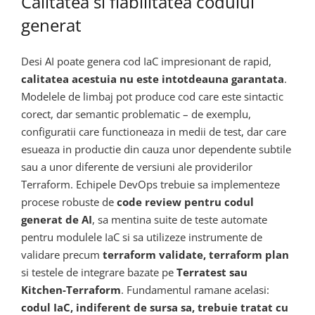
Calitatea si fiabilitatea codului
generat
Desi AI poate genera cod IaC impresionant de rapid,
calitatea acestuia nu este intotdeauna garantata
.
Modelele de limbaj pot produce cod care este sintactic
corect, dar semantic problematic – de exemplu,
configuratii care functioneaza in medii de test, dar care
esueaza in productie din cauza unor dependente subtile
sau a unor diferente de versiuni ale providerilor
Terraform. Echipele DevOps trebuie sa implementeze
procese robuste de
code review pentru codul
generat de AI
, sa mentina suite de teste automate
pentru modulele IaC si sa utilizeze instrumente de
validare precum
terraform validate, terraform plan
si testele de integrare bazate pe
Terratest sau
Kitchen-Terraform
. Fundamentul ramane acelasi:
codul IaC, indiferent de sursa sa, trebuie tratat cu