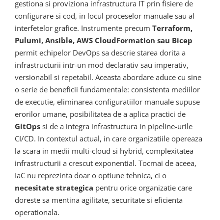
gestiona si proviziona infrastructura IT prin fisiere de
configurare si cod, in locul proceselor manuale sau al
interfetelor grafice. Instrumente precum
Terraform,
Pulumi, Ansible, AWS CloudFormation sau Bicep
permit echipelor DevOps sa descrie starea dorita a
infrastructurii intr-un mod declarativ sau imperativ,
versionabil si repetabil. Aceasta abordare aduce cu sine
o serie de beneficii fundamentale: consistenta mediilor
de executie, eliminarea configuratiilor manuale supuse
erorilor umane, posibilitatea de a aplica practici de
GitOps
si de a integra infrastructura in pipeline-urile
CI/CD. In contextul actual, in care organizatiile opereaza
la scara in medii multi-cloud si hybrid, complexitatea
infrastructurii a crescut exponential. Tocmai de aceea,
IaC nu reprezinta doar o optiune tehnica, ci o
necesitate strategica
pentru orice organizatie care
doreste sa mentina agilitate, securitate si eficienta
operationala.