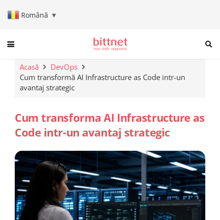
Română
▼
When autocomplete results are a
Acasă
DevOps
Cum transformă AI Infrastructure as Code intr-un
avantaj strategic
Cum transforma AI Infrastructure as
Code intr-un avantaj strategic