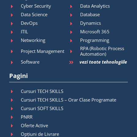
Cyber Security
Data Analytics
Data Science
Database
DevOps
Dynamics
ITIL
Microsoft 365
Networking
Programming
RPA (Robotic Process
Project Management
Automation)
Software
vezi toate tehnologiile
Pagini
Cursuri TECH SKILLS
Cursuri TECH SKILLS – Orar Clase Programate
Cursuri SOFT SKILLS
PNRR
Oferte Active
Opțiuni de Livrare