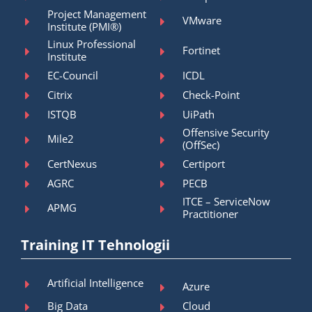
Project Management
VMware
Institute (PMI®)
Linux Professional
Fortinet
Institute
EC-Council
ICDL
Citrix
Check-Point
ISTQB
UiPath
Offensive Security
Mile2
(OffSec)
CertNexus
Certiport
AGRC
PECB
ITCE – ServiceNow
APMG
Practitioner
Training IT Tehnologii
Artificial Intelligence
Azure
Big Data
Cloud