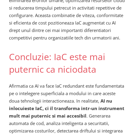
eliminarea erorilor umane, optimizarea resurselor cloud
si reducerea timpului petrecut in activitati repetitive de
configurare. Aceasta combinatie de viteza, conformitate
si eficienta de cost pozitioneaza IaC augmentat cu AI
drept unul dintre cei mai importanti diferentiatori
competitivi pentru organizatiile tech din urmatorii ani.
Concluzie: IaC este mai
puternic ca niciodata
Afirmatia ca AI va face IaC redundant este fundamentata
pe o intelegere superficiala a modului in care aceste
doua tehnologii interactioneaza. In realitate,
AI nu
inlocuieste IaC, ci il transforma intr-un instrument
mult mai puternic si mai accesibil
. Generarea
automata de cod, analiza inteligenta a securitatii,
optimizarea costurilor, detectarea driftului si integrarea