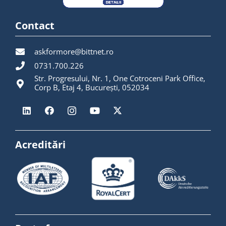
Contact
askformore@bittnet.ro
0731.700.226
Str. Progresului, Nr. 1, One Cotroceni Park Office,
Corp B, Etaj 4, București, 052034
Acreditări