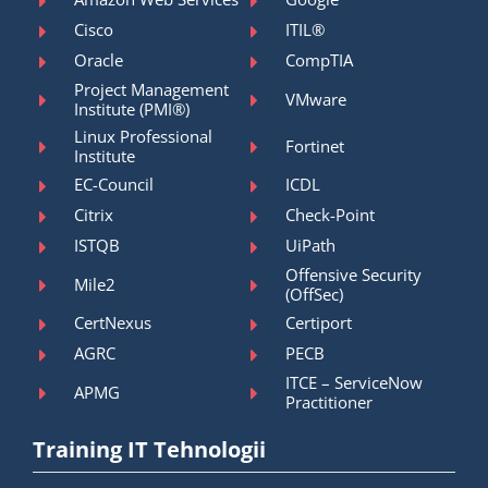
Cisco
ITIL®
Oracle
CompTIA
Project Management
VMware
Institute (PMI®)
Linux Professional
Fortinet
Institute
EC-Council
ICDL
Citrix
Check-Point
ISTQB
UiPath
Offensive Security
Mile2
(OffSec)
CertNexus
Certiport
AGRC
PECB
ITCE – ServiceNow
APMG
Practitioner
Training IT Tehnologii