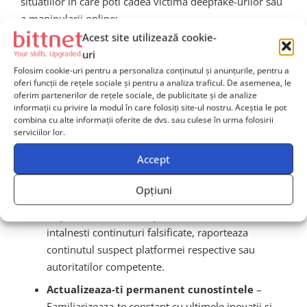
situatiilor in care poti cadea victima deepfake-urilor sau
a manipularii online:
Acest site utilizează cookie-
Analizeaza critic continutul
– Ramai mereu
uri
atent si critic fata de materiale procedente din
Folosim cookie-uri pentru a personaliza conținutul și anunțurile, pentru a
surse neconfirmate sau controversate.
oferi funcții de rețele sociale și pentru a analiza traficul. De asemenea, le
oferim partenerilor de rețele sociale, de publicitate și de analize
Verifica intotdeauna sursa
– daca pare
informații cu privire la modul în care folosiți site-ul nostru. Aceștia le pot
suspicios sau exagerat, verifica veridicitatea
combina cu alte informații oferite de dvs. sau culese în urma folosirii
serviciilor lor.
informatiilor folosind surse de incredere.
Nu distribui in graba
– Evita sa raspandesti
Accept
informatii fara a verifica in prealabil autenticitatea
Opțiuni
acestora.
Raporteaza cand suspectezi ceva
– Daca
intalnesti continuturi falsificate, raporteaza
continutul suspect platformei respective sau
autoritatilor competente.
Actualizeaza-ti permanent cunostintele
–
Familiarizeaza-te constant cu ultimele inovatii si