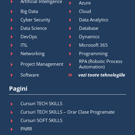
Artificial Intelligence
Azure
Big Data
Cloud
Cyber Security
Data Analytics
Data Science
Database
DevOps
Dynamics
ITIL
Microsoft 365
Networking
Programming
RPA (Robotic Process
Project Management
Automation)
Software
vezi toate tehnologiile
Pagini
Cursuri TECH SKILLS
Cursuri TECH SKILLS – Orar Clase Programate
Cursuri SOFT SKILLS
PNRR