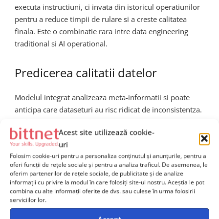
executa instructiuni, ci invata din istoricul operatiunilor
pentru a reduce timpii de rulare si a creste calitatea
finala. Este o combinatie rara intre data engineering
traditional si AI operational.
Predicerea calitatii datelor
Modelul integrat analizeaza meta-informatii si poate
anticipa care dataseturi au risc ridicat de inconsistentza.
Astfel, resursele sunt directionate inteligent, evitand
Acest site utilizează cookie-
irosirea capacitatii de calcul pe pipeline-uri irelevante
uri
sau inutile.
Folosim cookie-uri pentru a personaliza conținutul și anunțurile, pentru a
oferi funcții de rețele sociale și pentru a analiza traficul. De asemenea, le
Recomandari autonome pentru
oferim partenerilor de rețele sociale, de publicitate și de analize
informații cu privire la modul în care folosiți site-ul nostru. Aceștia le pot
imbunatatiri
combina cu alte informații oferite de dvs. sau culese în urma folosirii
serviciilor lor.
Agentul poate sugera reguli noi, transformari
Accept