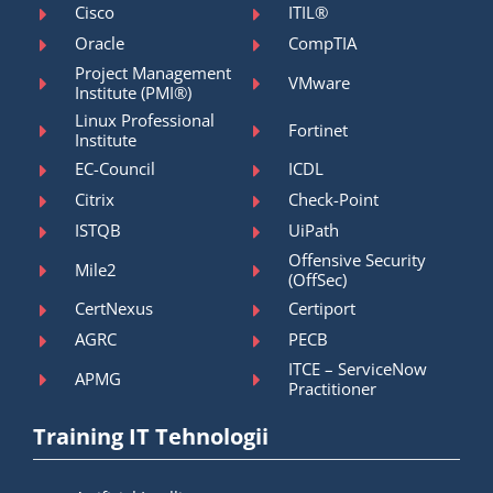
Cisco
ITIL®
Oracle
CompTIA
Project Management
VMware
Institute (PMI®)
Linux Professional
Fortinet
Institute
EC-Council
ICDL
Citrix
Check-Point
ISTQB
UiPath
Offensive Security
Mile2
(OffSec)
CertNexus
Certiport
AGRC
PECB
ITCE – ServiceNow
APMG
Practitioner
Training IT Tehnologii