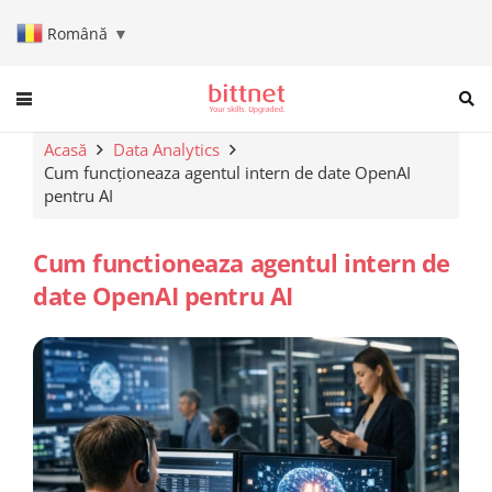
Română
▼
When autocomplete results are a
Acasă
Data Analytics
Cum funcționeaza agentul intern de date OpenAI
pentru AI
Cum functioneaza agentul intern de
date OpenAI pentru AI