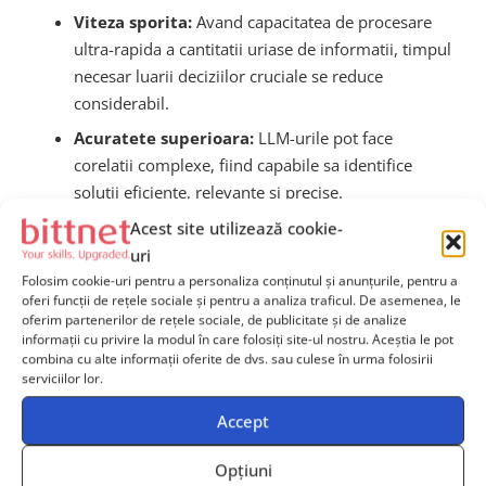
Viteza sporita:
Avand capacitatea de procesare
ultra-rapida a cantitatii uriase de informatii, timpul
necesar luarii deciziilor cruciale se reduce
considerabil.
Acuratete superioara:
LLM-urile pot face
corelatii complexe, fiind capabile sa identifice
solutii eficiente, relevante si precise.
Scalabilitate:
Posibilitatea de a adapta modelele
Acest site utilizează cookie-
rapid la varietatea enorma de scenarii si contexte
uri
diferite este un avantaj major al acestei tehnologii.
Folosim cookie-uri pentru a personaliza conținutul și anunțurile, pentru a
oferi funcții de rețele sociale și pentru a analiza traficul. De asemenea, le
oferim partenerilor de rețele sociale, de publicitate și de analize
informații cu privire la modul în care folosiți site-ul nostru. Aceștia le pot
Provocarile tehnologice si
combina cu alte informații oferite de dvs. sau culese în urma folosirii
serviciilor lor.
etice implicate
Accept
Desigur, exista inca provocari importante asociate
Opțiuni