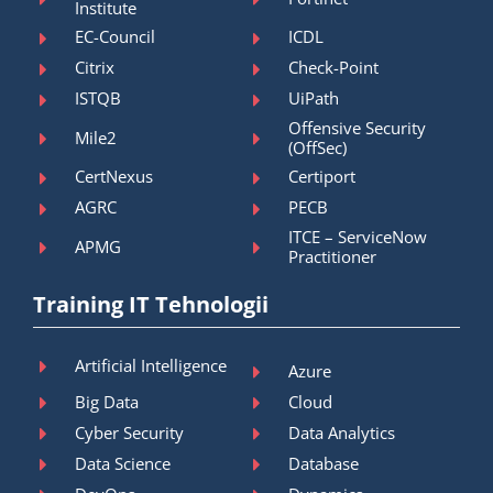
Institute
EC-Council
ICDL
Citrix
Check-Point
ISTQB
UiPath
Offensive Security
Mile2
(OffSec)
CertNexus
Certiport
AGRC
PECB
ITCE – ServiceNow
APMG
Practitioner
Training IT Tehnologii
Artificial Intelligence
Azure
Big Data
Cloud
Cyber Security
Data Analytics
Data Science
Database