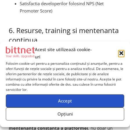
Satisfactia developerilor folosind NPS (Net
Promoter Score)
6. Resurse, training si mentenanta
continua
Acest site utilizează cookie-
Chiar daca o platforma este bine proiectata, fara training
uri
continuu si resurse de onboarding, adoptarea va fi
Folosim cookie-uri pentru a personaliza conținutul și anunțurile, pentru a
oferi funcții de rețele sociale și pentru a analiza traficul. De asemenea, le
dificila. Asigura-te ca exista:
oferim partenerilor de rețele sociale, de publicitate și de analize
informații cu privire la modul în care folosiți site-ul nostru. Aceștia le pot
Documentatie actualizata si accesibila
combina cu alte informații oferite de dvs. sau culese în urma folosirii
serviciilor lor.
Github repos pentru exemple concrete
Traininguri interne sau workshopuri hands-on
Accept
pentru echipele tehnice
Opțiuni
De asemenea, cultura organizatiei trebuie sa sustina
mentenanta constanta a platformei
, nu doar un