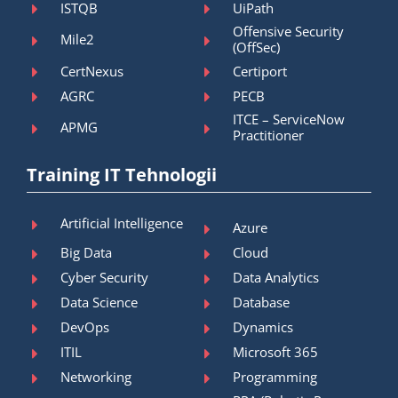
ISTQB
UiPath
Offensive Security
Mile2
(OffSec)
CertNexus
Certiport
AGRC
PECB
ITCE – ServiceNow
APMG
Practitioner
Training IT Tehnologii
Artificial Intelligence
Azure
Big Data
Cloud
Cyber Security
Data Analytics
Data Science
Database
DevOps
Dynamics
ITIL
Microsoft 365
Networking
Programming