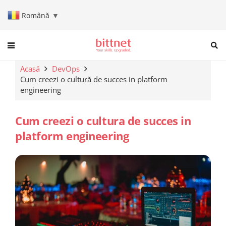
Română
▼
When autocomplete results are a
Acasă
DevOps
Cum creezi o cultură de succes in platform
engineering
Cum creezi o cultura de succes in
platform engineering