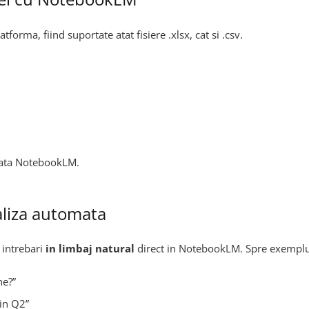
atforma, fiind suportate atat fisiere .xlsx, cat si .csv.
rfata NotebookLM.
aliza automata
 intrebari
in limbaj natural
direct in NotebookLM. Spre exemplu
ne?”
din Q2”