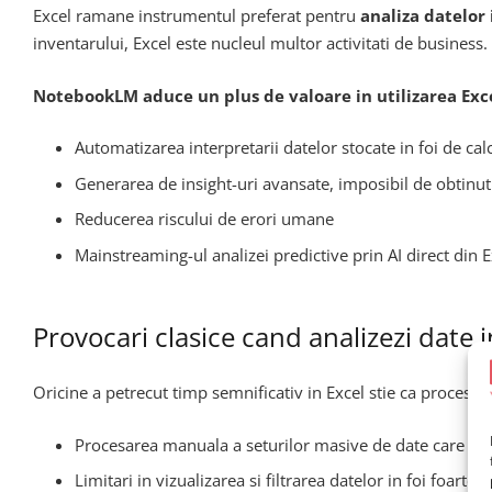
Excel ramane instrumentul preferat pentru
analiza datelor
inventarului, Excel este nucleul multor activitati de business.
NotebookLM aduce un plus de valoare in utilizarea Exce
Automatizarea interpretarii datelor stocate in foi de cal
Generarea de insight-uri avansate, imposibil de obtinu
Reducerea riscului de erori umane
Mainstreaming-ul analizei predictive prin AI direct din E
Provocari clasice cand analizezi date i
Oricine a petrecut timp semnificativ in Excel stie ca procesul
Procesarea manuala a seturilor masive de date care duc
Limitari in vizualizarea si filtrarea datelor in foi foarte 