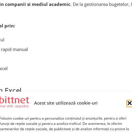
 in companii si mediul academic
. De la gestionarea bugetelor,
l prin:
cul
t rapid manual
xcel
n Excel
Acest site utilizează cookie-uri
 de
analiza a datelor complexe
poate fi consumator de timp si g
Folosim cookie-uri pentru a personaliza conținutul și anunțurile, pentru a oferi
e la burnout sau erori
funcții de rețele sociale și pentru a analiza traficul. De asemenea, le oferim
mari
partenerilor de rețele sociale, de publicitate și de analize informații cu privire la