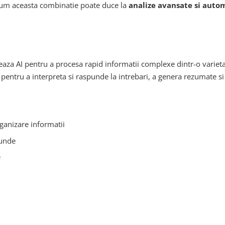
um aceasta combinatie poate duce la
analize avansate si auto
eaza AI pentru a procesa rapid informatii complexe dintr-o varieta
entru a interpreta si raspunde la intrebari, a genera rezumate si 
ganizare informatii
cunde
e