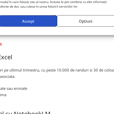
modul în care folosiți site-ul nostru. Aceștia le pot combina cu alte informații
te avansate de programare
oferite de dvs. sau culese în urma folosirii serviciilor lor.
Accept
Opțiuni
ocului.
s
Excel
ari pe ultimul trimestru, cu peste 10.000 de randuri si 30 de colo
asociata.
cate sau eronate
tima
xcel cu NotebookLM