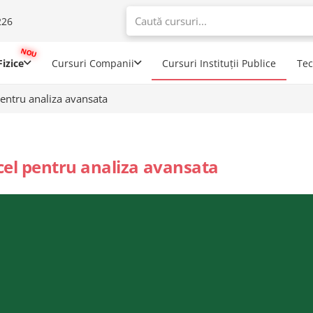
226
When autoco
izice
Cursuri Companii
Cursuri Instituții Publice
Te
entru analiza avansata
el pentru analiza avansata