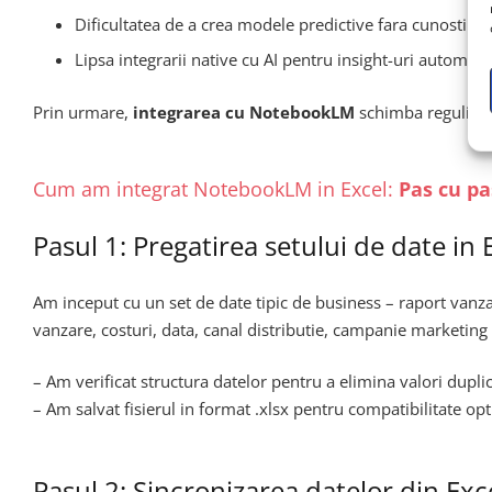
Dificultatea de a crea modele predictive fara cunostin
Lipsa integrarii native cu AI pentru insight-uri automate
Prin urmare,
integrarea cu NotebookLM
schimba regulile j
Cum am integrat NotebookLM in Excel:
Pas cu pa
Pasul 1: Pregatirea setului de date in 
Am inceput cu un set de date tipic de business – raport vanz
vanzare, costuri, data, canal distributie, campanie marketing 
– Am verificat structura datelor pentru a elimina valori dupli
– Am salvat fisierul in format .xlsx pentru compatibilitate op
Pasul 2: Sincronizarea datelor din E