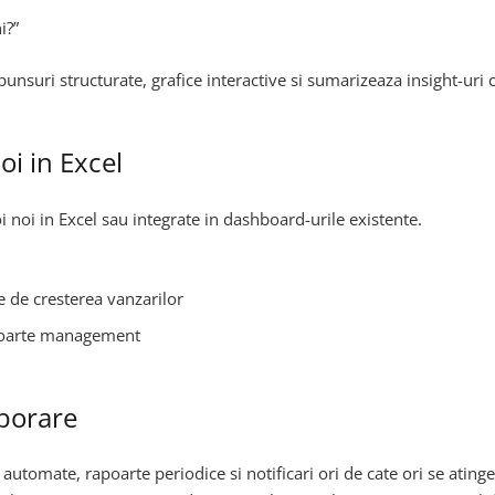
i?”
nsuri structurate, grafice interactive si sumarizeaza insight-uri 
oi in Excel
oi noi in Excel sau integrate in dashboard-urile existente.
e de cresterea vanzarilor
apoarte management
aborare
s automate, rapoarte periodice si notificari ori de cate ori se ating