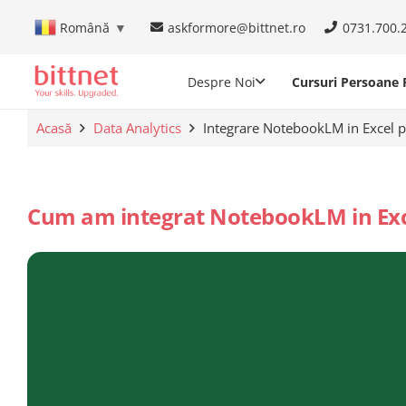
askformore@bittnet.ro
0731.700.
Română
▼
Despre Noi
Cursuri Persoane F
Acasă
Data Analytics
Integrare NotebookLM in Excel p
Cum am integrat NotebookLM in Exc