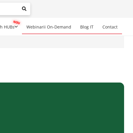
mplete results are available use up and down arrows to review a
ch HUBs
Webinarii On-Demand
Blog IT
Contact