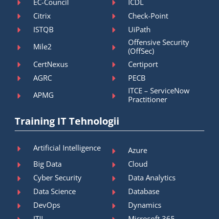
EC-Council
ICDL
Citrix
Check-Point
ISTQB
UiPath
Offensive Security
Mile2
(OffSec)
CertNexus
Certiport
AGRC
PECB
ITCE – ServiceNow
APMG
Practitioner
Training IT Tehnologii
Artificial Intelligence
Azure
Big Data
Cloud
Cyber Security
Data Analytics
Data Science
Database
DevOps
Dynamics
ITIL
Microsoft 365