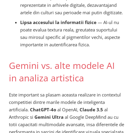
reprezentate in arhivele digitale, dezavantajand
artele din culturi sau perioade mai putin digitizate.
Lipsa accesului la informatii fizice
— AI-ul nu
poate evalua textura reala, greutatea suportului
sau mirosul specific al pigmentilor vechi, aspecte
importante in autentificarea fizica.
Gemini vs. alte modele AI
in analiza artistica
Este important sa plasam aceasta realizare in contextul
competitiei dintre marile modele de inteligenta
artificiala.
ChatGPT-4o
al OpenAI,
Claude 3.5
al
Anthropic si
Gemini Ultra
al Google DeepMind au cu
totii capacitati multimodale avansate, insa diferentele de
performanta in sarcini de identificare vizuala specialzata