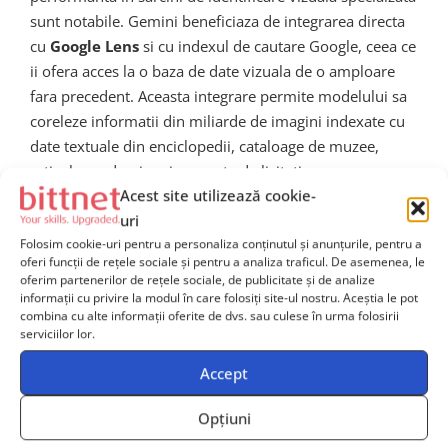
sunt notabile. Gemini beneficiaza de integrarea directa
cu
Google Lens
si cu indexul de cautare Google, ceea ce
ii ofera acces la o baza de date vizuala de o amploare
fara precedent. Aceasta integrare permite modelului sa
coreleze informatii din miliarde de imagini indexate cu
date textuale din enciclopedii, cataloage de muzee,
articole academice si rapoarte de licitatie.
Acest site utilizează cookie-
In testele comparative publicate in 2025 si 2026,
uri
Gemini a aratat rezultate superioare in sarcini care
Folosim cookie-uri pentru a personaliza conținutul și anunțurile, pentru a
implica
recunoastere vizuala contextualizata
, adica
oferi funcții de rețele sociale și pentru a analiza traficul. De asemenea, le
oferim partenerilor de rețele sociale, de publicitate și de analize
situatii in care identificarea corecta necesita nu doar
informații cu privire la modul în care folosiți site-ul nostru. Aceștia le pot
recunoasterea unui obiect, ci si plasarea lui intr-un
combina cu alte informații oferite de dvs. sau culese în urma folosirii
serviciilor lor.
context cultural, istoric si stilistic complex. Aceasta este
exact situatia identificarii unui tablou de arta — o
Accept
sarcina in care contextul este la fel de important ca
detaliul vizual brut.
Opțiuni