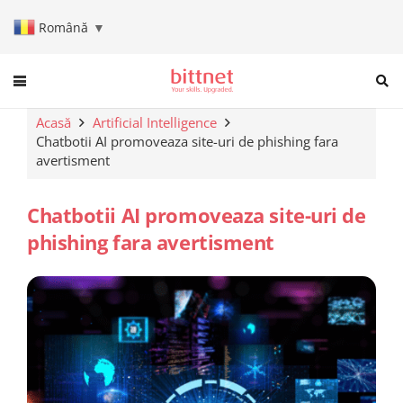
Română
▼
When autocomplete results are a
Acasă
Artificial Intelligence
Chatbotii AI promoveaza site-uri de phishing fara
avertisment
Chatbotii AI promoveaza site-uri de
phishing fara avertisment