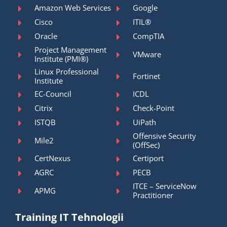
Amazon Web Services
Google
Cisco
ITIL®
Oracle
CompTIA
Project Management
VMware
Institute (PMI®)
Linux Professional
Fortinet
Institute
EC-Council
ICDL
Citrix
Check-Point
ISTQB
UiPath
Offensive Security
Mile2
(OffSec)
CertNexus
Certiport
AGRC
PECB
ITCE – ServiceNow
APMG
Practitioner
Training IT Tehnologii