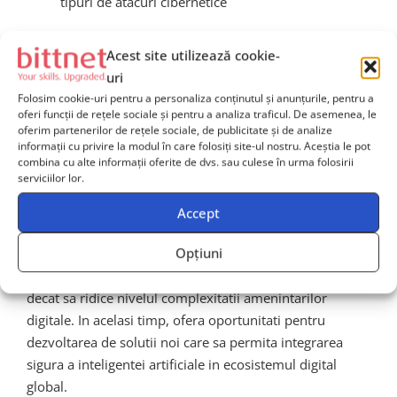
tipuri de atacuri cibernetice
Acest site utilizează cookie-
Impactul asupra industriei
uri
de securitate cibernetica
Folosim cookie-uri pentru a personaliza conținutul și anunțurile, pentru a
oferi funcții de rețele sociale și pentru a analiza traficul. De asemenea, le
oferim partenerilor de rețele sociale, de publicitate și de analize
informații cu privire la modul în care folosiți site-ul nostru. Aceștia le pot
Distributia neintentionata de linkuri rau intentionate de
combina cu alte informații oferite de dvs. sau culese în urma folosirii
catre AI ridica noi provocari pentru industria de
serviciilor lor.
Cybersecurity
. Sistemele traditionale de protectie
Accept
trebuie acum sa fie adaptate pentru a analiza si traficul
generat de AI, iar educatia utilizatorilor devine cruciala.
Opțiuni
Cercetatorii avertizeaza ca acest tip de incident nu face
decat sa ridice nivelul complexitatii amenintarilor
digitale. In acelasi timp, ofera oportunitati pentru
dezvoltarea de solutii noi care sa permita integrarea
sigura a inteligentei artificiale in ecosistemul digital
global.