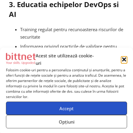
3. Educatia echipelor DevOps si
AI
Training regulat pentru recunoasterea riscurilor de
securitate
Informarea privind practicile de validare pentru
biblioteci open-source
Acest site utilizează cookie-
uri
Simulari de tip tabletop pentru incidente de tip
Folosim cookie-uri pentru a personaliza conținutul și anunțurile, pentru a
crypto-jacking
oferi funcții de rețele sociale și pentru a analiza traficul. De asemenea, le
oferim partenerilor de rețele sociale, de publicitate și de analize
informații cu privire la modul în care folosiți site-ul nostru. Aceștia le pot
Tendinte si evolutii de
combina cu alte informații oferite de dvs. sau culese în urma folosirii
serviciilor lor.
urmarit in a doua jumatate
Accept
a lui 2025
Opțiuni