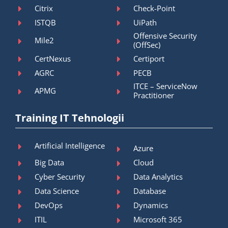
Citrix
Check-Point
ISTQB
UiPath
Offensive Security
Mile2
(OffSec)
CertNexus
Certiport
AGRC
PECB
ITCE – ServiceNow
APMG
Practitioner
Training IT Tehnologii
Artificial Intelligence
Azure
Big Data
Cloud
Cyber Security
Data Analytics
Data Science
Database
DevOps
Dynamics
ITIL
Microsoft 365