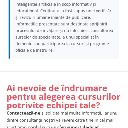
inteligenței artificiale în scop informativ și
educațional. Conținutul a fost supus unei verificări
și revizuiri umane înainte de publicare.
Informațiile prezentate sunt destinate sprijinirii
procesului de învățare și nu înlocuiesc consultarea
surselor de specialitate, a unui specialist în
domeniu sau participarea la cursuri și programe
oficiale de instruire.
Ai nevoie de îndrumare
pentru alegerea cursurilor
potrivite echipei tale?
Contactează-ne
și solicită mai multe informații, iar unul
dintre consultanții noștri va reveni către tine în cel mai
scurt timp posibil și îți va oferi
suport dedicat
.