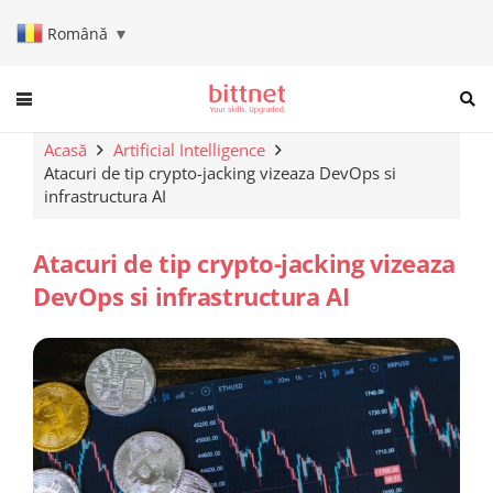
Română
▼
When autocomplete results are a
Acasă
Artificial Intelligence
Atacuri de tip crypto-jacking vizeaza DevOps si
infrastructura AI
Atacuri de tip crypto-jacking vizeaza
DevOps si infrastructura AI