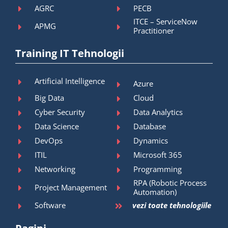
AGRC
PECB
ITCE – ServiceNow
APMG
Practitioner
Training IT Tehnologii
Artificial Intelligence
Azure
Big Data
Cloud
Cyber Security
Data Analytics
Data Science
Database
DevOps
Dynamics
ITIL
Microsoft 365
Networking
Programming
RPA (Robotic Process
Project Management
Automation)
Software
vezi toate tehnologiile