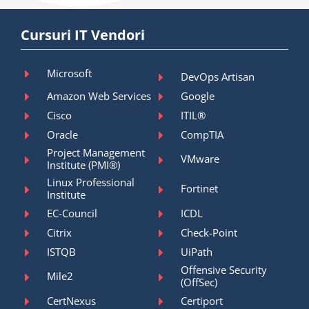
Cursuri IT Vendori
Microsoft
DevOps Artisan
Amazon Web Services
Google
Cisco
ITIL®
Oracle
CompTIA
Project Management
VMware
Institute (PMI®)
Linux Professional
Fortinet
Institute
EC-Council
ICDL
Citrix
Check-Point
ISTQB
UiPath
Offensive Security
Mile2
(OffSec)
CertNexus
Certiport