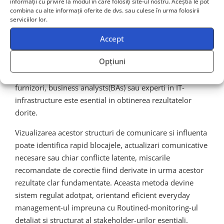
informații cu privire la modul în care folosiți site-ul nostru. Aceștia le pot
poate aduce avantaje considerabile. Managerii de
combina cu alte informații oferite de dvs. sau culese în urma folosirii
proiect din domeniul tehnologic au toate motivele sa
serviciilor lor.
considere SNA ca plauzibila abordare-de-practica.
Accept
De exemplu, intr-un proiect de implementare software
Opțiuni
sau ERP, dynamic-ul relational dintre stakeholders ca
echipele de dezvoltare(sau DevOps-Team), clienti,
furnizori, business analysts(BAs) sau experti in IT-
infrastructure este esential in obtinerea rezultatelor
dorite.
Vizualizarea acestor structuri de comunicare si influenta
poate identifica rapid blocajele, actualizari comunicative
necesare sau chiar conflicte latente, miscarile
recomandate de corectie fiind derivate in urma acestor
rezultate clar fundamentate. Aceasta metoda devine
sistem regulat adotpat, orientand eficient everyday
management-ul impreuna cu Routined-monitoring-ul
detaliat si structurat al stakeholder-urilor esentiali.