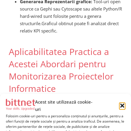
Generarea Reprezentarii grafice:
Tool-uri open
source ca Gephi sau Cytoscape sau altele Python/R
hard-wired sunt folosite pentru a genera
structurile.Graficul obtinut poate fi analizat direct
relativ KPI specific.
Aplicabilitatea Practica a
Acestei Abordari pentru
Monitorizarea Proiectelor
Informatice
Acest site utilizează cookie-
In cazul proiectelor IT sau tehnologice complexe, unde
uri
un numar vast de stakeholderi interactioneaza regulat si
Folosim cookie-uri pentru a personaliza conținutul și anunțurile, pentru a
necesita sincronizare continua, implementarea unei
oferi funcții de rețele sociale și pentru a analiza traficul. De asemenea, le
abordari bazate pe stakeholder-networks datastructure
oferim partenerilor de rețele sociale, de publicitate și de analize