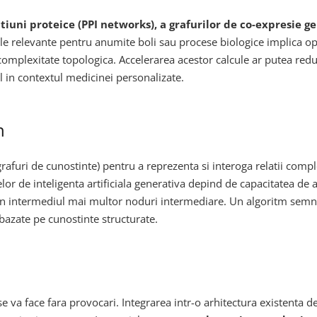
tiuni proteice (PPI networks), a grafurilor de co-expresie g
le relevante pentru anumite boli sau procese biologice implica op
 complexitate topologica. Accelerarea acestor calcule ar putea red
al in contextul medicinei personalizate.
h
rafuri de cunostinte) pentru a reprezenta si interoga relatii com
or de inteligenta artificiala generativa depind de capacitatea de
i prin intermediul mai multor noduri intermediare. Un algoritm semn
I bazate pe cunostinte structurate.
 va face fara provocari. Integrarea intr-o arhitectura existenta d