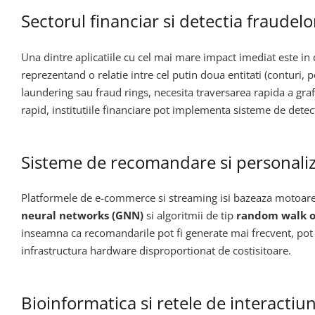
Sectorul financiar si detectia fraudelo
Una dintre aplicatiile cu cel mai mare impact imediat este i
reprezentand o relatie intre cel putin doua entitati (conturi, pe
laundering sau fraud rings, necesita traversarea rapida a gr
rapid, institutiile financiare pot implementa sisteme de detect
Sisteme de recomandare si personali
Platformele de e-commerce si streaming isi bazeaza motoarel
neural networks (GNN)
si algoritmii de tip
random walk o
inseamna ca recomandarile pot fi generate mai frecvent, pot in
infrastructura hardware disproportionat de costisitoare.
Bioinformatica si retele de interactiun