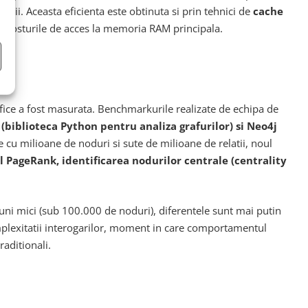
arii. Aceasta eficienta este obtinuta si prin tehnici de
cache
nd costurile de acces la memoria RAM principala.
fice a fost masurata. Benchmarkurile realizate de echipa de
biblioteca Python pentru analiza grafurilor) si Neo4j
le cu milioane de noduri si sute de milioane de relatii, noul
l PageRank, identificarea nodurilor centrale (centrality
uni mici (sub 100.000 de noduri), diferentele sunt mai putin
omplexitatii interogarilor, moment in care comportamentul
raditionali.