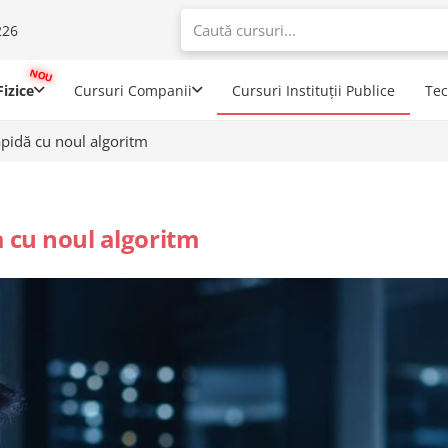
226
When autoco
izice
Cursuri Companii
Cursuri Instituții Publice
Te
apidă cu noul algoritm
a cu noul algoritm