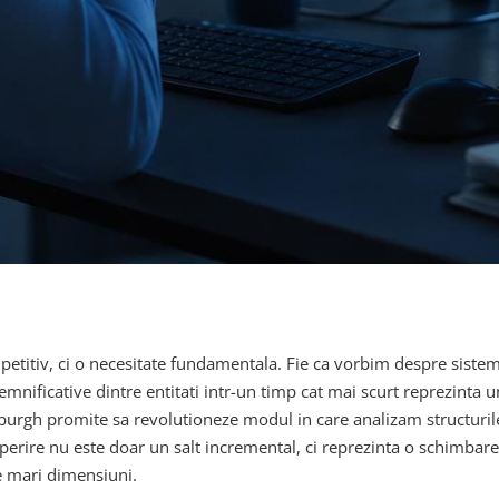
mpetitiv, ci o necesitate fundamentala. Fie ca vorbim despre sist
semnificative dintre entitati intr-un timp cat mai scurt reprezint
nburgh promite sa revolutioneze modul in care analizam structuril
coperire nu este doar un salt incremental, ci reprezinta o schimba
de mari dimensiuni.