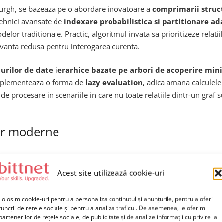
nburgh, se bazeaza pe o abordare inovatoare a
comprimarii struct
 tehnici avansate de
indexare probabilistica si partitionare ad
delor traditionale. Practic, algoritmul invata sa prioritizeze relat
levanta redusa pentru interogarea curenta.
turilor de date ierarhice bazate pe arbori de acoperire min
l implementeaza o forma de
lazy evaluation
, adica amana calculele
 procesare in scenariile in care nu toate relatiile dintr-un graf 
lor moderne
goritmului de a exploata in mod nativ
arhitecturile multi-core si
algoritm a fost proiectat de la zero cu o mentalitate
embarrassing
Acest site utilizează cookie-uri
ferite ale unui cluster fara costuri suplimentare semnificative de si
precum
Apache Spark, Dask sau sisteme bazate pe GPU compu
Folosim cookie-uri pentru a personaliza conținutul și anunțurile, pentru a oferi
funcții de rețele sociale și pentru a analiza traficul. De asemenea, le oferim
partenerilor de rețele sociale, de publicitate și de analize informații cu privire la
d de tip server cu 32 de nuclee, algoritmul poate procesa grafuri