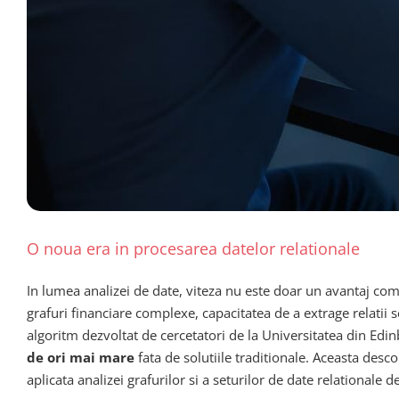
O noua era in procesarea datelor relationale
In lumea analizei de date, viteza nu este doar un avantaj co
grafuri financiare complexe, capacitatea de a extrage relatii 
algoritm dezvoltat de cercetatori de la Universitatea din Edi
de ori mai mare
fata de solutiile traditionale. Aceasta des
aplicata analizei grafurilor si a seturilor de date relationale 