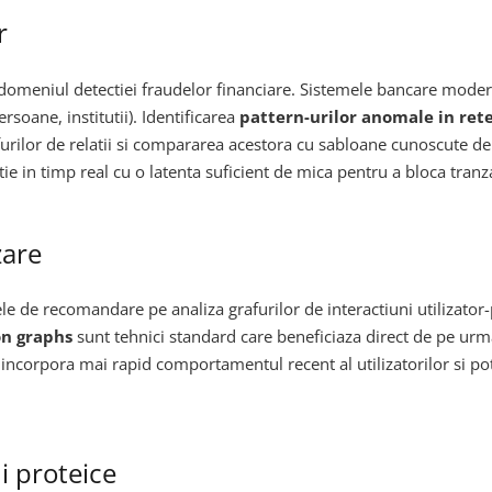
r
n domeniul detectiei fraudelor financiare. Sistemele bancare mode
rsoane, institutii). Identificarea
pattern-urilor anomale in rete
afurilor de relatii si compararea acestora cu sabloane cunoscute
ie in timp real cu o latenta suficient de mica pentru a bloca tranza
zare
e de recomandare pe analiza grafurilor de interactiuni utilizator
n graphs
sunt tehnici standard care beneficiaza direct de pe urm
corpora mai rapid comportamentul recent al utilizatorilor si pot s
i proteice