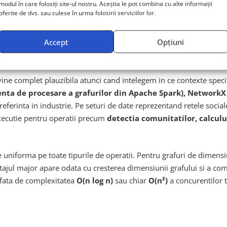
modul în care folosiți site-ul nostru. Aceștia le pot combina cu alte informații
cateva minute sau chiar secunde in functie de complexitatea interog
oferite de dvs. sau culese în urma folosirii serviciilor lor.
cvent sunt pastrate in memoriile cache ale procesorului, minimiza
Accept
Opțiuni
diferenta de 184x
ine complet plauzibila atunci cand intelegem in ce contexte speci
a de procesare a grafurilor din Apache Spark), NetworkX (
referinta in industrie. Pe seturi de date reprezentand retele socia
xecutie pentru operatii precum
detectia comunitatilor, calculu
niforma pe toate tipurile de operatii. Pentru grafuri de dimensi
tajul major apare odata cu cresterea dimensiunii grafului si a c
 fata de complexitatea
O(n log n)
sau chiar
O(n²)
a concurentilor t