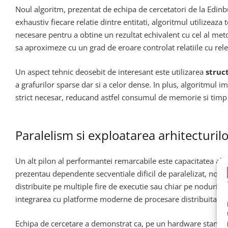
Noul algoritm, prezentat de echipa de cercetatori de la Edi
exhaustiv fiecare relatie dintre entitati, algoritmul utilizeaza
necesare pentru a obtine un rezultat echivalent cu cel al meto
sa aproximeze cu un grad de eroare controlat relatiile cu re
Un aspect tehnic deosebit de interesant este utilizarea
struc
a grafurilor sparse dar si a celor dense. In plus, algoritmu
strict necesar, reducand astfel consumul de memorie si timp de
Paralelism si exploatarea arhitecturi
Un alt pilon al performantei remarcabile este capacitatea al
prezentau dependente secventiale dificil de paralelizat, noul 
distribuite pe multiple fire de executie sau chiar pe noduri di
integrarea cu platforme moderne de procesare distribuita 
Echipa de cercetare a demonstrat ca, pe un hardware standar