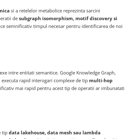
enica
si a retelelor metabolice reprezinta sarcini
eratii de
subgraph isomorphism, motif discovery si
uce semnificativ timpul necesar pentru identificarea de noi
plexe intre entitati semantice. Google Knowledge Graph,
 a executa rapid interogari complexe de tip
multi-hop
ificativ mai rapid pentru acest tip de operatii ar imbunatati
e tip
data lakehouse, data mesh sau lambda