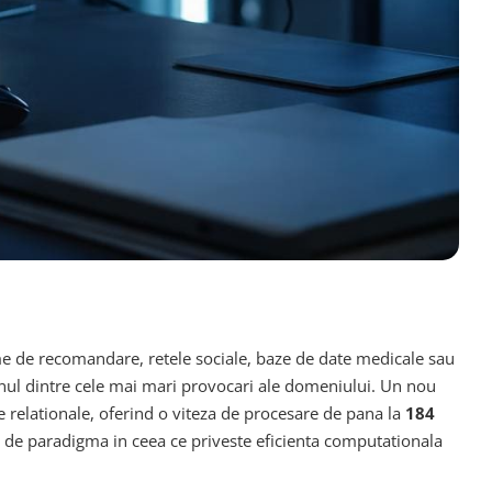
eme de recomandare, retele sociale, baze de date medicale sau
a unul dintre cele mai mari provocari ale domeniului. Un nou
e relationale, oferind o viteza de procesare de pana la
184
re de paradigma in ceea ce priveste eficienta computationala