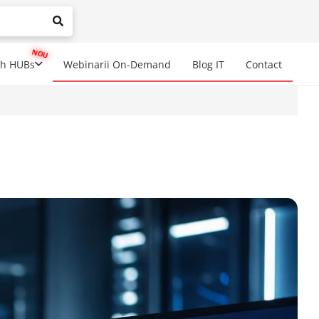
mplete results are available use up and down arrows to review a
ch HUBs
Webinarii On-Demand
Blog IT
Contact