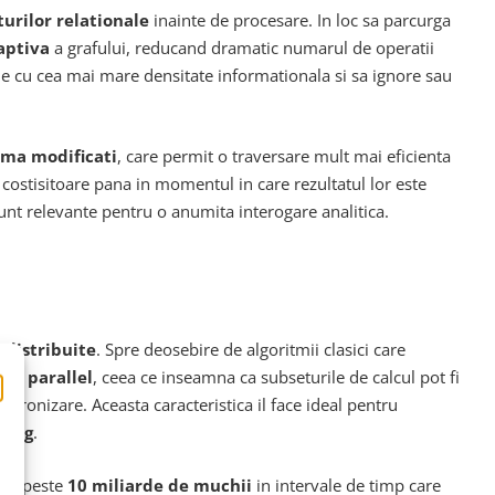
urilor relationale
inainte de procesare. In loc sa parcurga
aptiva
a grafului, reducand dramatic numarul de operatii
iile cu cea mai mare densitate informationala si sa ignore sau
ima modificati
, care permit o traversare mult mai eficienta
 costisitoare pana in momentul in care rezultatul lor este
sunt relevante pentru o anumita interogare analitica.
 distribuite
. Spre deosebire de algoritmii clasici care
ly parallel
, ceea ce inseamna ca subseturile de calcul pot fi
ncronizare. Aceasta caracteristica il face ideal pentru
ting
.
 cu peste
10 miliarde de muchii
in intervale de timp care