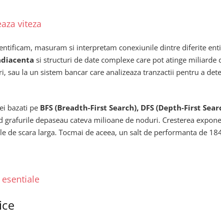
eaza viteza
dentificam, masuram si interpretam conexiunile dintre diferite entit
 adiacenta
si structuri de date complexe care pot atinge miliarde de
ori, sau la un sistem bancar care analizeaza tranzactii pentru a det
cei bazati pe
BFS (Breadth-First Search), DFS (Depth-First Sear
nd grafurile depaseau cateva milioane de noduri. Cresterea expone
iale de scara larga. Tocmai de aceea, un salt de performanta de 184
 esentiale
ice