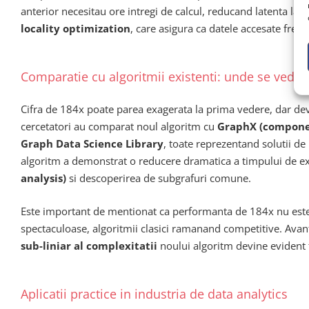
anterior necesitau ore intregi de calcul, reducand latenta la 
locality optimization
, care asigura ca datele accesate fre
Comparatie cu algoritmii existenti: unde se vede 
Cifra de 184x poate parea exagerata la prima vedere, dar dev
cercetatori au comparat noul algoritm cu
GraphX (component
Graph Data Science Library
, toate reprezentand solutii de 
algoritm a demonstrat o reducere dramatica a timpului de e
analysis)
si descoperirea de subgrafuri comune.
Este important de mentionat ca performanta de 184x nu este u
spectaculoase, algoritmii clasici ramanand competitive. Avan
sub-liniar al complexitatii
noului algoritm devine evident
Aplicatii practice in industria de data analytics