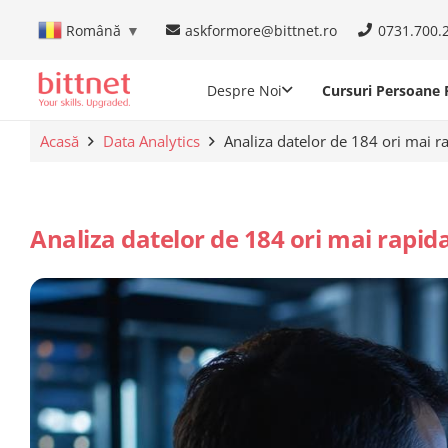
askformore@bittnet.ro
0731.700.
Română
▼
Despre Noi
Cursuri Persoane F
Acasă
Data Analytics
Analiza datelor de 184 ori mai r
Analiza datelor de 184 ori mai rapid