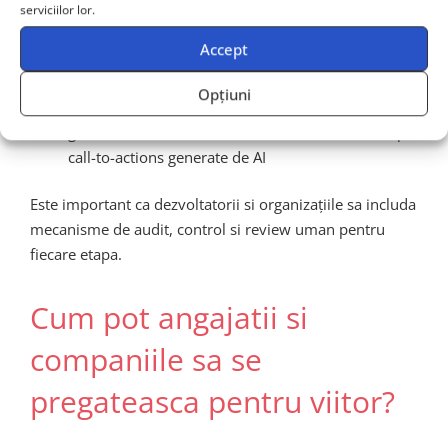
serviciilor lor.
Confidentialitatea utilizatorilor
: invatarea
Accept
personalizata presupune colectarea de date
sensibile
Opțiuni
Dependenta de sisteme automate
: lipsa
gandirii critice daca oamenii se bazeaza excesiv pe
call-to-actions generate de AI
Este important ca dezvoltatorii si organizațiile sa includa
mecanisme de audit, control si review uman pentru
fiecare etapa.
Cum pot angajatii si
companiile sa se
pregateasca pentru viitor?