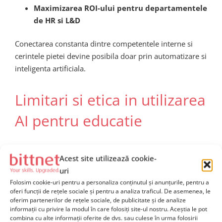
Maximizarea ROI-ului pentru departamentele
de HR si L&D
Conectarea constanta dintre competentele interne si
cerintele pietei devine posibila doar prin automatizare si
inteligenta artificiala.
Limitari si etica in utilizarea
AI pentru educatie
Desi avantajele sunt semnificative, nu trebuie ignorate
Acest site utilizează cookie-
provocarile. Utilizarea agentilor AI in educatie ridica
uri
probleme etice:
Folosim cookie-uri pentru a personaliza conținutul și anunțurile, pentru a
oferi funcții de rețele sociale și pentru a analiza traficul. De asemenea, le
Bias in datele de antrenament
: daca datele
oferim partenerilor de rețele sociale, de publicitate și de analize
sunt antrenate pe seturi neechilibrate, AI-ul poate
informații cu privire la modul în care folosiți site-ul nostru. Aceștia le pot
face recomandari discriminatorii
combina cu alte informații oferite de dvs. sau culese în urma folosirii