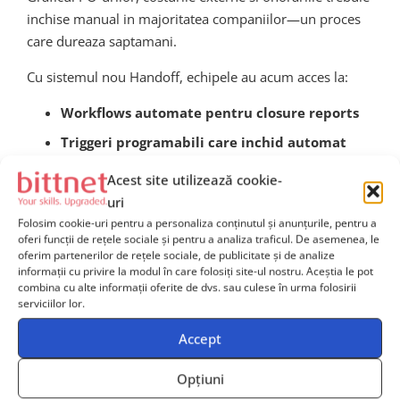
inchise manual in majoritatea companiilor—un proces
care dureaza saptamani.
Cu sistemul nou Handoff, echipele au acum acces la:
Workflows automate pentru closure reports
Triggeri programabili care inchid automat
taskuri bugetare dupa milestoneuri finale
Acest site utilizează cookie-
uri
Ideal pentru echipele PMO si delivery & operations,
Folosim cookie-uri pentru a personaliza conținutul și anunțurile, pentru a
acestea devin acum semnificativ mai productive
oferi funcții de rețele sociale și pentru a analiza traficul. De asemenea, le
folosind sabloane AI gata-configurate.
oferim partenerilor de rețele sociale, de publicitate și de analize
informații cu privire la modul în care folosiți site-ul nostru. Aceștia le pot
combina cu alte informații oferite de dvs. sau culese în urma folosirii
Ce urmeaza pentru
serviciilor lor.
Handoff si ecosistemul sau
Accept
AI?
Opțiuni