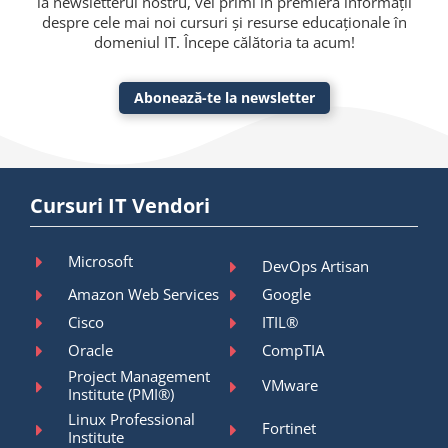
la newsletterul nostru, vei primi în premieră informații
despre cele mai noi cursuri și resurse educaționale în
domeniul IT. Începe călătoria ta acum!
Abonează-te la newsletter
Cursuri IT Vendori
Microsoft
DevOps Artisan
Amazon Web Services
Google
Cisco
ITIL®
Oracle
CompTIA
Project Management
VMware
Institute (PMI®)
Linux Professional
Fortinet
Institute