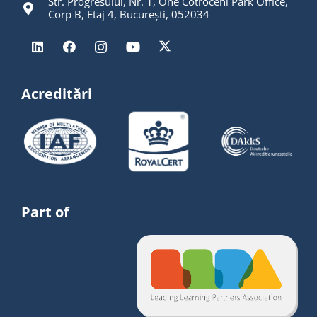
Str. Progresului, Nr. 1, One Cotroceni Park Office,
Corp B, Etaj 4, București, 052034
Acreditări
Part of