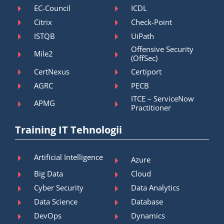
EC-Council
ICDL
Citrix
Check-Point
ISTQB
UiPath
Offensive Security
Mile2
(OffSec)
CertNexus
Certiport
AGRC
PECB
ITCE – ServiceNow
APMG
Practitioner
Training IT Tehnologii
Artificial Intelligence
Azure
Big Data
Cloud
Cyber Security
Data Analytics
Data Science
Database
DevOps
Dynamics