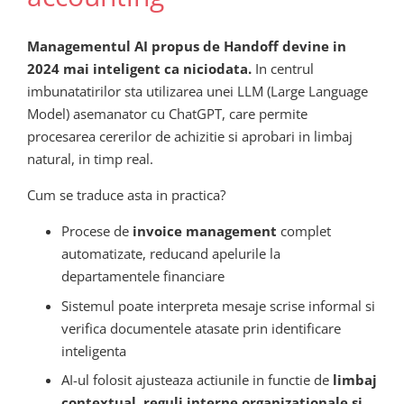
Managementul AI propus de Handoff devine in
2024 mai inteligent ca niciodata.
In centrul
imbunatatirilor sta utilizarea unei LLM (Large Language
Model) asemanator cu ChatGPT, care permite
procesarea cererilor de achizitie si aprobari in limbaj
natural, in timp real.
Cum se traduce asta in practica?
Procese de
invoice management
complet
automatizate, reducand apelurile la
departamentele financiare
Sistemul poate interpreta mesaje scrise informal si
verifica documentele atasate prin identificare
inteligenta
AI-ul folosit ajusteaza actiunile in functie de
limbaj
contextual, reguli interne organizationale si