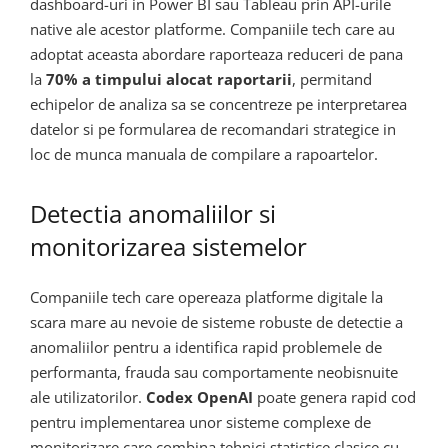
dashboard-uri in Power BI sau Tableau prin API-urile
native ale acestor platforme. Companiile tech care au
adoptat aceasta abordare raporteaza reduceri de pana
la
70% a timpului alocat raportarii
, permitand
echipelor de analiza sa se concentreze pe interpretarea
datelor si pe formularea de recomandari strategice in
loc de munca manuala de compilare a rapoartelor.
Detectia anomaliilor si
monitorizarea sistemelor
Companiile tech care opereaza platforme digitale la
scara mare au nevoie de sisteme robuste de detectie a
anomaliilor pentru a identifica rapid problemele de
performanta, frauda sau comportamente neobisnuite
ale utilizatorilor.
Codex OpenAI
poate genera rapid cod
pentru implementarea unor sisteme complexe de
monitorizare care combina tehnici statistice clasice cu