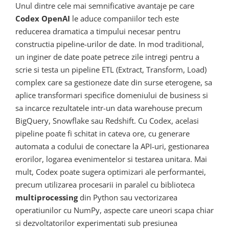
Unul dintre cele mai semnificative avantaje pe care
Codex OpenAI
le aduce companiilor tech este
reducerea dramatica a timpului necesar pentru
constructia pipeline-urilor de date. In mod traditional,
un inginer de date poate petrece zile intregi pentru a
scrie si testa un pipeline ETL (Extract, Transform, Load)
complex care sa gestioneze date din surse eterogene, sa
aplice transformari specifice domeniului de business si
sa incarce rezultatele intr-un data warehouse precum
BigQuery, Snowflake sau Redshift. Cu Codex, acelasi
pipeline poate fi schitat in cateva ore, cu generare
automata a codului de conectare la API-uri, gestionarea
erorilor, logarea evenimentelor si testarea unitara. Mai
mult, Codex poate sugera optimizari ale performantei,
precum utilizarea procesarii in paralel cu biblioteca
multiprocessing
din Python sau vectorizarea
operatiunilor cu NumPy, aspecte care uneori scapa chiar
si dezvoltatorilor experimentati sub presiunea