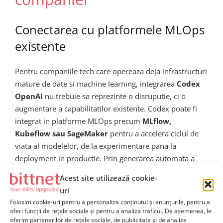
Conectarea cu platformele MLOps
existente
Pentru companiile tech care opereaza deja infrastructuri
mature de date si machine learning, integrarea
Codex
OpenAI
nu trebuie sa reprezinte o disruputie, ci o
augmentare a capabilitatilor existente. Codex poate fi
integrat in platforme MLOps precum
MLflow,
Kubeflow sau SageMaker
pentru a accelera ciclul de
viata al modelelor, de la experimentare pana la
deployment in productie. Prin generarea automata a
codului de tracking al experimentelor, a configuratiilor
Acest site utilizează cookie-
de hiperparametri si a scripturilor de deployment,
uri
Codex reduce semnificativ overhead-ul operational
Folosim cookie-uri pentru a personaliza conținutul și anunțurile, pentru a
asociat cu managementul modelelor de machine
oferi funcții de rețele sociale și pentru a analiza traficul. De asemenea, le
oferim partenerilor de rețele sociale, de publicitate și de analize
learning la scara. Mai mult, Codex poate ajuta la