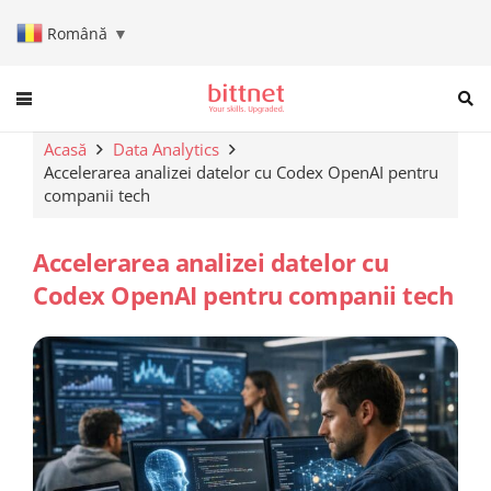
Română
▼
When autocomplete results are a
Acasă
Data Analytics
Accelerarea analizei datelor cu Codex OpenAI pentru
companii tech
Accelerarea analizei datelor cu
Codex OpenAI pentru companii tech