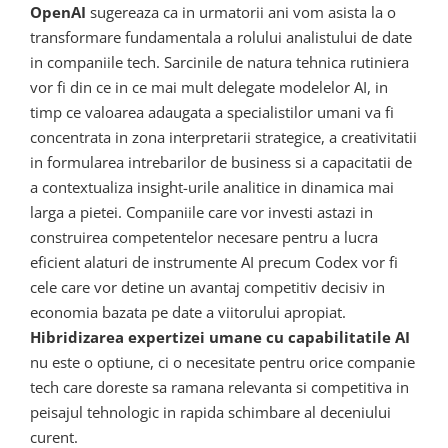
OpenAI
sugereaza ca in urmatorii ani vom asista la o
transformare fundamentala a rolului analistului de date
in companiile tech. Sarcinile de natura tehnica rutiniera
vor fi din ce in ce mai mult delegate modelelor AI, in
timp ce valoarea adaugata a specialistilor umani va fi
concentrata in zona interpretarii strategice, a creativitatii
in formularea intrebarilor de business si a capacitatii de
a contextualiza insight-urile analitice in dinamica mai
larga a pietei. Companiile care vor investi astazi in
construirea competentelor necesare pentru a lucra
eficient alaturi de instrumente AI precum Codex vor fi
cele care vor detine un avantaj competitiv decisiv in
economia bazata pe date a viitorului apropiat.
Hibridizarea expertizei umane cu capabilitatile AI
nu este o optiune, ci o necesitate pentru orice companie
tech care doreste sa ramana relevanta si competitiva in
peisajul tehnologic in rapida schimbare al deceniului
curent.