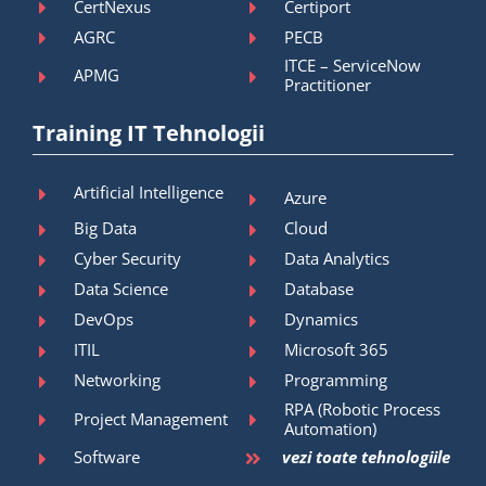
CertNexus
Certiport
AGRC
PECB
ITCE – ServiceNow
APMG
Practitioner
Training IT Tehnologii
Artificial Intelligence
Azure
Big Data
Cloud
Cyber Security
Data Analytics
Data Science
Database
DevOps
Dynamics
ITIL
Microsoft 365
Networking
Programming
RPA (Robotic Process
Project Management
Automation)
Software
vezi toate tehnologiile