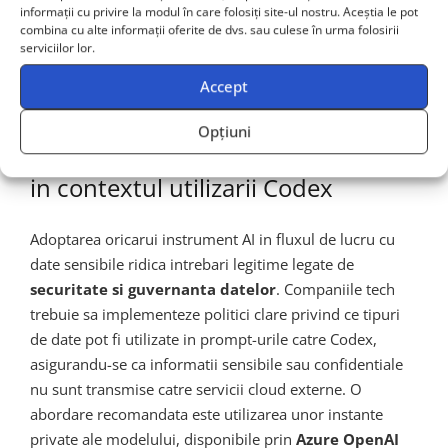
informații cu privire la modul în care folosiți site-ul nostru. Aceștia le pot
generarea automata a documentatiei tehnice pentru
combina cu alte informații oferite de dvs. sau culese în urma folosirii
modele, o etapa adesea neglijata dar esentiala pentru
serviciilor lor.
guvernanta datelor si conformitatea cu reglementarile
Accept
precum GDPR sau CCPA.
Opțiuni
Securitatea si guvernanta datelor
in contextul utilizarii Codex
Adoptarea oricarui instrument AI in fluxul de lucru cu
date sensibile ridica intrebari legitime legate de
securitate si guvernanta datelor
. Companiile tech
trebuie sa implementeze politici clare privind ce tipuri
de date pot fi utilizate in prompt-urile catre Codex,
asigurandu-se ca informatii sensibile sau confidentiale
nu sunt transmise catre servicii cloud externe. O
abordare recomandata este utilizarea unor instante
private ale modelului, disponibile prin
Azure OpenAI