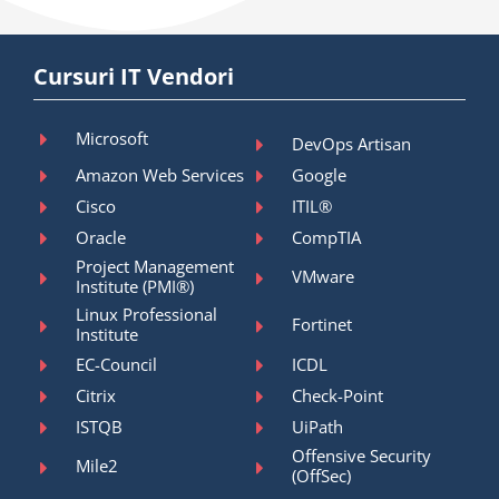
Cursuri IT Vendori
Microsoft
DevOps Artisan
Amazon Web Services
Google
Cisco
ITIL®
Oracle
CompTIA
Project Management
VMware
Institute (PMI®)
Linux Professional
Fortinet
Institute
EC-Council
ICDL
Citrix
Check-Point
ISTQB
UiPath
Offensive Security
Mile2
(OffSec)